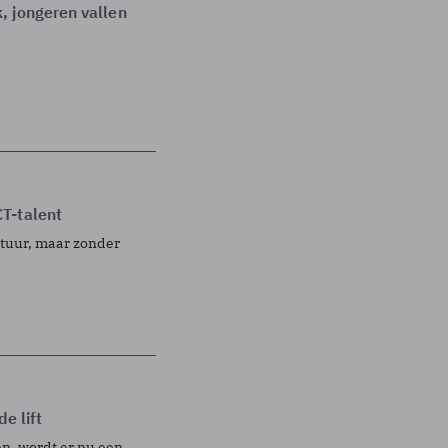
, jongeren vallen
T-talent
uctuur, maar zonder
e lift
en, wordt er nu een