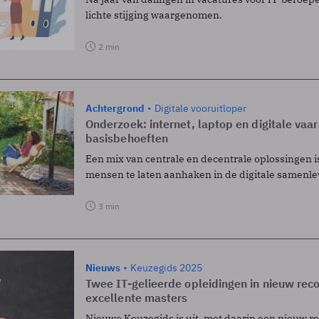
lichte stijging waargenomen.
2 min
Achtergrond
Digitale vooruitloper
Onderzoek: internet, laptop en digitale vaa
basisbehoeften
Een mix van centrale en decentrale oplossingen i
mensen te laten aanhaken in de digitale samenle
3 min
Nieuws
Keuzegids 2025
Twee IT-gelieerde opleidingen in nieuw rec
excellente masters
Nieuwe Keuzegids is uit, met daarin een nieuw re