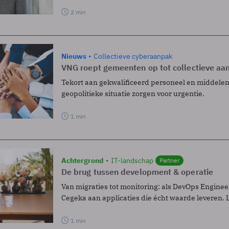
2 min
Nieuws
Collectieve cyberaanpak
VNG roept gemeenten op tot collectieve aan
Tekort aan gekwalificeerd personeel en middelen,
geopolitieke situatie zorgen voor urgentie.
1 min
Achtergrond
IT-landschap
Partner
De brug tussen development & operatie
Van migraties tot monitoring: als DevOps Engineer
Cegeka aan applicaties die écht waarde leveren. 
1 min