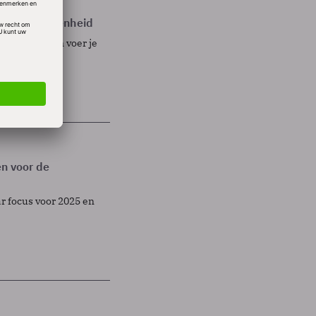
 klanttevredenheid
evredenheid en voer je
en voor de
r focus voor 2025 en