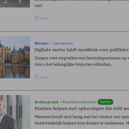
om?
5 min
Nieuws
Val kabinet
Digitale sector luidt noodklok over politieke
Zorgen over wegvallen van bewindspersonen op sl
risico dat belangrijke trajecten stilvallen.
2 min
Achtergrond
Klanttevredenheid
Partner
Klanten helpen met oplossingen die écht w
Maarten houdt zich bezig met het vinden van opl
daadwerkelijk helpen hun doelen te realiseren. Hi