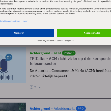
Achtergrond
Klanttevredenheid
Partner
Doen wat je belooft, hét uitgangspunt voor
Hoe versterk je klantrelaties, waarborg je klantt
succesvolle projecten uit?
1 min
Achtergrond
ACM
Partner
TP:Talks - ACM richt vizier op drie kernpunt
telecomsector
De Autoriteit Consument & Markt (ACM) heeft haa
2026 duidelijk bepaald.
2 min
Achtergrond
Arbeidsmarkt
PRO