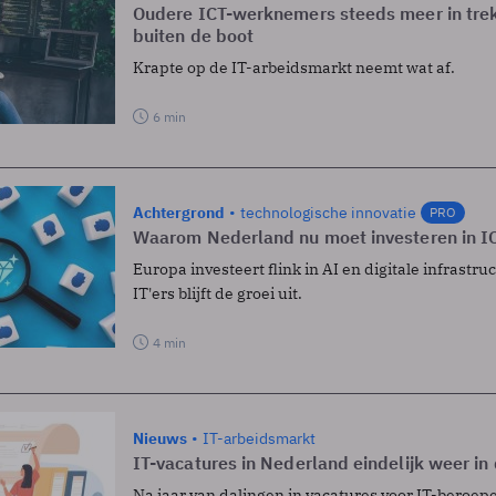
Oudere ICT-werknemers steeds meer in trek
buiten de boot
Krapte op de IT-arbeidsmarkt neemt wat af.
6 min
Achtergrond
technologische innovatie
PRO
Waarom Nederland nu moet investeren in IC
Europa investeert flink in AI en digitale infrastr
IT'ers blijft de groei uit.
4 min
Nieuws
IT-arbeidsmarkt
IT-vacatures in Nederland eindelijk weer in d
Na jaar van dalingen in vacatures voor IT-beroep