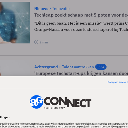
Nieuws
Innovatie
Techleap zoekt schaap met 5 poten voor de
"Dit is geen baan. Het is een missie", werft prins 
Oranje-Nassau voor deze leiderschapsrol bij Tech
2 min
Achtergrond
Talent aantrekken
PRO
'Europese techstart-ups krijgen kansen doo
diversiteit en talent in VS'
Optimistisch geluid van serie-ondernemer die n
helpt groeien.
5 min
1