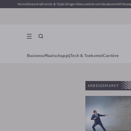
Home
Dossiers
Events & Opleidingen
Nieuwsbrieven
Vacatures
Whitepa
Business
Maatschappij
Tech & Toekomst
Carrière
ARBEIDSMARKT