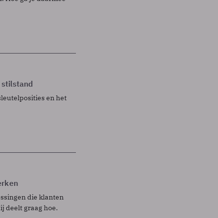
 stilstand
eutelposities en het
erken
ossingen die klanten
j deelt graag hoe.