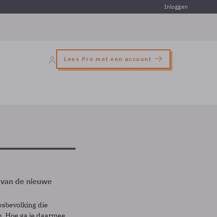
Inloggen
Lees Pro met een account
t van de nieuwe
psbevolking die
n. Hoe ga je daarmee