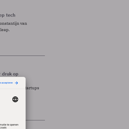
ep tech
Constantijn van
leap.
r druk op
amens de EU startups