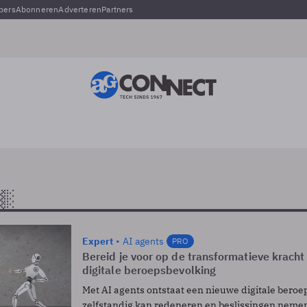
pers
Abonneren
Adverteren
Partners
Expert
AI agents
PRO
Bereid je voor op de transformatieve krach
digitale beroepsbevolking
Met AI agents ontstaat een nieuwe digitale beroe
zelfstandig kan redeneren en beslissingen neme