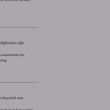
rdigheden zijn
s essentieel om
ving.
ordaantal van
cord voor het aantal