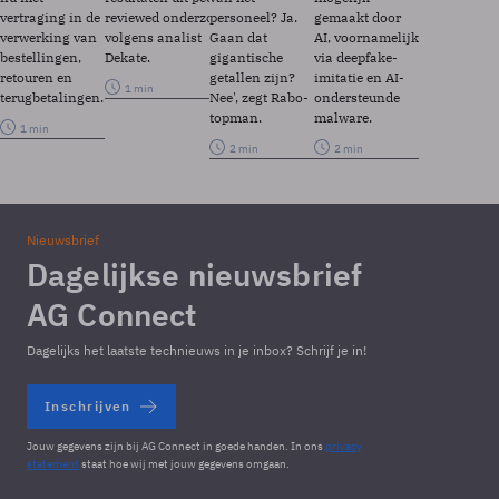
vertraging in de
reviewed onderzoek’,
personeel? Ja.
gemaakt door
verwerking van
volgens analist
Gaan dat
AI, voornamelijk
bestellingen,
Dekate.
gigantische
via deepfake-
retouren en
getallen zijn?
imitatie en AI-
1 min
terugbetalingen.
Nee', zegt Rabo-
ondersteunde
topman.
malware.
1 min
2 min
2 min
Nieuwsbrief
Dagelijkse nieuwsbrief
AG Connect
Dagelijks het laatste technieuws in je inbox? Schrijf je in!
Inschrijven
Jouw gegevens zijn bij AG Connect in goede handen. In ons
privacy
statement
staat hoe wij met jouw gegevens omgaan.