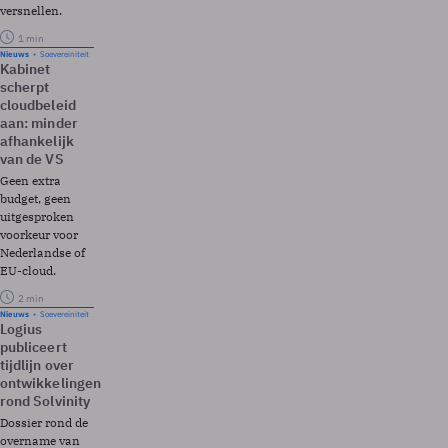
versnellen.
1 min
Nieuws
Soevereiniteit
Kabinet
scherpt
cloudbeleid
aan: minder
afhankelijk
van de VS
Geen extra
budget, geen
uitgesproken
voorkeur voor
Nederlandse of
EU-cloud.
2 min
Nieuws
Soevereiniteit
Logius
publiceert
tijdlijn over
ontwikkelingen
rond Solvinity
Dossier rond de
overname van