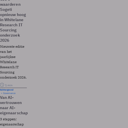
waarderen
Sogeti
opnieuw hoog
in Whitelane
Research IT
Sourcing
onderzoek
2026
Nieuwste editie
van het
jaarlijkse
Whitelane
Research IT
Sourcing
onderzoek 2026.
1 min
Achtergrond
Governance
Van AI-
vertrouwen
naar AI-
eigenaarschap
3 stappen:
eigenaarschap