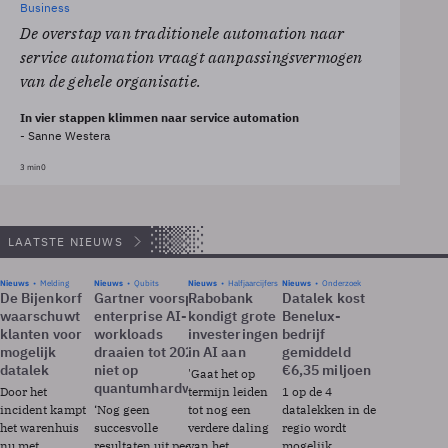
Business
De overstap van traditionele automation naar
service automation vraagt aanpassingsvermogen
van de gehele organisatie.
In vier stappen klimmen naar service automation
- Sanne Westera
3 min
0
LAATSTE NIEUWS
Nieuws
Melding
Nieuws
Qubits
Nieuws
Halfjaarcijfers
Nieuws
Onderzoek
De Bijenkorf
Gartner voorspelt:
Rabobank
Datalek kost
waarschuwt
enterprise AI-
kondigt grote
Benelux-
klanten voor
workloads
investeringen
bedrijf
mogelijk
draaien tot 2028
in AI aan
gemiddeld
datalek
niet op
€6,35 miljoen
'Gaat het op
quantumhardware
Door het
termijn leiden
1 op de 4
incident kampt
‘Nog geen
tot nog een
datalekken in de
het warenhuis
succesvolle
verdere daling
regio wordt
nu met
resultaten uit peer
van het
mogelijk