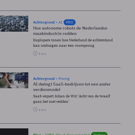
Achtergrond
AI
PRO
Hoe autonome robots de Nederlandse
maakindustrie redden
Koplopers tonen hoe Nederland de achterstand
kan ombuigen naar een voorsprong
5 min
Achtergrond
Pricing
AI dwingt SaaS-bedrijven tot een ander
verdienmodel
SaaS-expert Johan de Wit: ‘Acht van de twaalf
gaan het niet redden’
4 min
Blog
OPEX, Cloud, Soevereiniteit
Partner