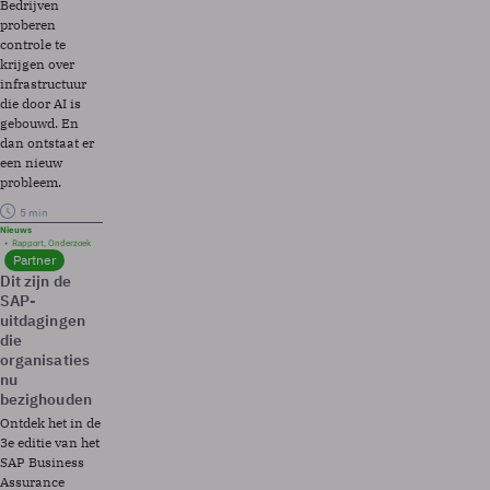
Bedrijven
proberen
controle te
krijgen over
infrastructuur
die door AI is
gebouwd. En
dan ontstaat er
een nieuw
probleem.
5 min
Nieuws
Rapport, Onderzoek
Partner
Dit zijn de
SAP-
uitdagingen
die
organisaties
nu
bezighouden
Ontdek het in de
3e editie van het
SAP Business
Assurance