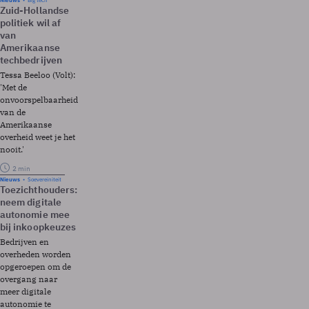
Nieuws
Big tech
Zuid-Hollandse
politiek wil af
van
Amerikaanse
techbedrijven
Tessa Beeloo (Volt):
'Met de
onvoorspelbaarheid
van de
Amerikaanse
overheid weet je het
nooit.'
2 min
Nieuws
Soevereiniteit
Toezichthouders:
neem digitale
autonomie mee
bij inkoopkeuzes
Bedrijven en
overheden worden
opgeroepen om de
overgang naar
meer digitale
autonomie te