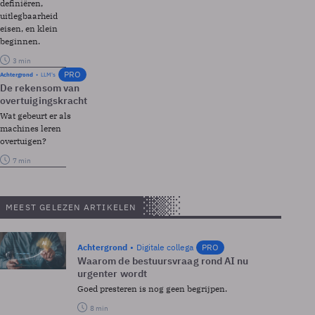
definiëren,
uitlegbaarheid
eisen, en klein
beginnen.
3 min
PRO
Achtergrond
LLM's
De rekensom van
overtuigingskracht
Wat gebeurt er als
machines leren
overtuigen?
7 min
MEEST GELEZEN ARTIKELEN
Achtergrond
Digitale collega
PRO
Waarom de bestuursvraag rond AI nu
urgenter wordt
Goed presteren is nog geen begrijpen.
8 min