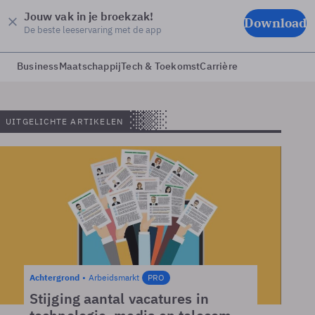
Jouw vak in je broekzak!
Download
De beste leeservaring met de app
Business
Maatschappij
Tech & Toekomst
Carrière
UITGELICHTE ARTIKELEN
Achtergrond
Arbeidsmarkt
PRO
Stijging aantal vacatures in