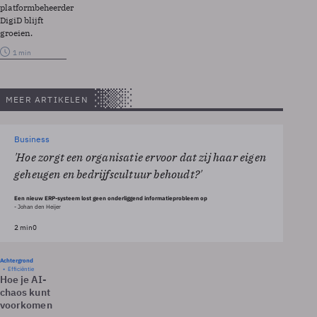
platformbeheerder
DigiD blijft
groeien.
1 min
MEER ARTIKELEN
Business
'Hoe zorgt een organisatie ervoor dat zij haar eigen
geheugen en bedrijfscultuur behoudt?'
Een nieuw ERP-systeem lost geen onderliggend informatieprobleem op
- Johan den Heijer
2 min
0
Achtergrond
Efficiëntie
Hoe je AI-
chaos kunt
voorkomen