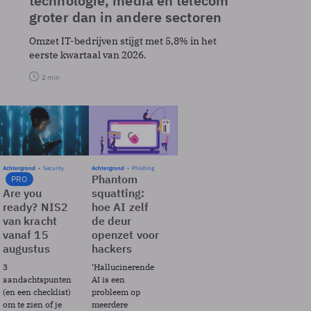
technologie, media en telecom
groter dan in andere sectoren
Omzet IT-bedrijven stijgt met 5,8% in het
eerste kwartaal van 2026.
2 min
Achtergrond
Security
Achtergrond
Phishing
Phantom
PRO
Are you
squatting:
ready? NIS2
hoe AI zelf
van kracht
de deur
vanaf 15
openzet voor
augustus
hackers
3
‘Hallucinerende
aandachtspunten
AI is een
(en een checklist)
probleem op
om te zien of je
meerdere