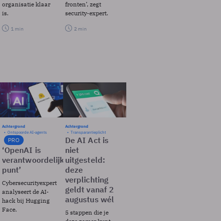
organisatie klaar
fronten’, zegt
is.
security-expert.
1 min
2 min
Achtergrond
Achtergrond
Ontspoorde AI-agents
Transparantieplicht
De AI Act is
PRO
‘OpenAI is
niet
verantwoordelijk,
uitgesteld:
punt’
deze
verplichting
Cybersecurityexpert
geldt vanaf 2
analyseert de AI-
augustus wél
hack bij Hugging
Face.
5 stappen die je