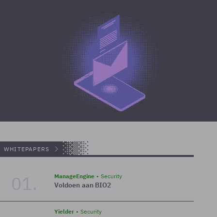
WHITEPAPERS
01.
ManageEngine
Security
Voldoen aan BIO2
Yielder
Security