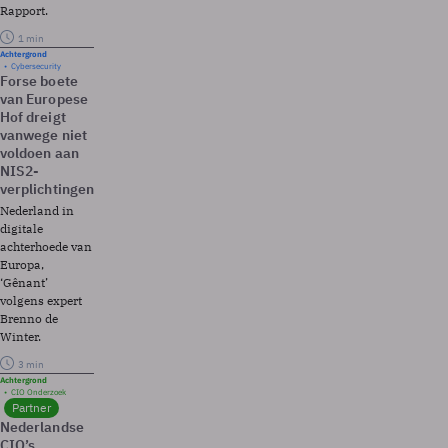
Rapport.
1 min
Achtergrond
Cybersecurity
Forse boete
van Europese
Hof dreigt
vanwege niet
voldoen aan
NIS2-
verplichtingen
Nederland in
digitale
achterhoede van
Europa,
‘Gênant’
volgens expert
Brenno de
Winter.
3 min
Achtergrond
CIO Onderzoek
Partner
Nederlandse
CIO’s