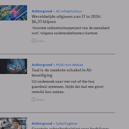
Achtergrond
AI-infrastructuur
Wereldwijde uitgaven aan IT in 2026:
$6,37 biljoen
'Grootste infrastructuurproject van de mensheid
ooit’, volgens onderzoeksbureau Gartner.
1 min
Achtergrond
Multi-turn attacks
Taal is de zwakste schakel in AI-
beveiliging
Uit onderzoek naar vier out-of-the-box
guardrail-systemen, blijkt dat taal een groot
verschil kan maken.
4 min
Achtergrond
Cyberhygiëne
Grootste cyberbedreiging voor bedrijven: