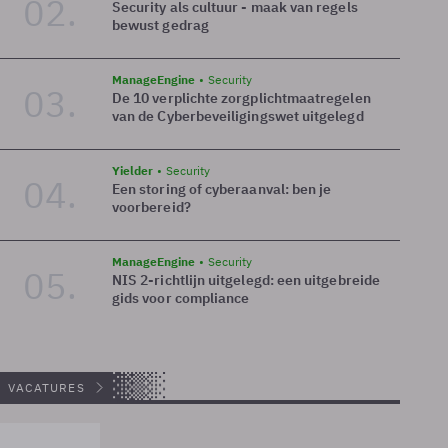
02.
Security als cultuur - maak van regels
bewust gedrag
ManageEngine
Security
03.
De 10 verplichte zorgplichtmaatregelen
van de Cyberbeveiligingswet uitgelegd
Yielder
Security
04.
Een storing of cyberaanval: ben je
voorbereid?
ManageEngine
Security
05.
NIS 2-richtlijn uitgelegd: een uitgebreide
gids voor compliance
VACATURES