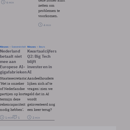
deze zomer kunt
6 min
zetten om
problemen te
voorkomen.
4 min
Nieuws
Soevereiniteit
Nieuws
Beurs
Nederland
Kwartaalcijfers
betaalt niet
Q2: Big Tech
mee aan
blijft
Europese AI-
investeren in
gigafabrieken
AI
Staatssecretaris:
Aandeelhouders
‘Het is onzeker
lijken zich af te
of Nederlandse
vragen: zien we
partijen op korte
geld dat in AI
termijn deze
wordt
rekencapaciteit
geïnvesteerd nog
nodig hebben’.
een keer terug?
1 min
1
2 min