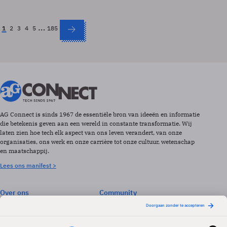
…
1
2
3
4
5
185
AG Connect is sinds 1967 de essentiële bron van ideeën en informatie
die betekenis geven aan een wereld in constante transformatie. Wij
laten zien hoe tech elk aspect van ons leven verandert, van onze
organisaties, ons werk en onze carrière tot onze cultuur, wetenschap
en maatschappij.
Lees ons manifest >
Over ons
Community
Abonneren
Events & Opleidingen
Adverteren
Nieuwsbrieven