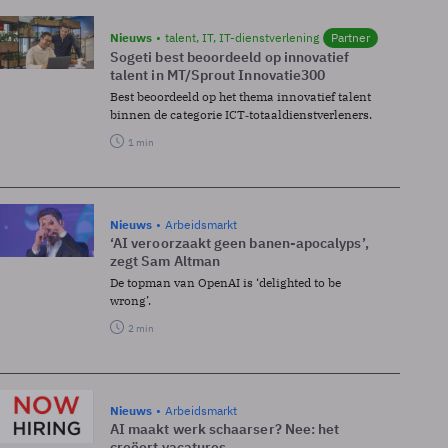
Nieuws
talent, IT, IT-dienstverlening
Partner
Sogeti best beoordeeld op innovatief
talent in MT/Sprout Innovatie300
Best beoordeeld op het thema innovatief talent
binnen de categorie ICT‑totaaldienstverleners.
1 min
Nieuws
Arbeidsmarkt
‘AI veroorzaakt geen banen-apocalyps’,
zegt Sam Altman
De topman van OpenAI is ‘delighted to be
wrong’.
2 min
Nieuws
Arbeidsmarkt
AI maakt werk schaarser? Nee: het
creëert vacatures