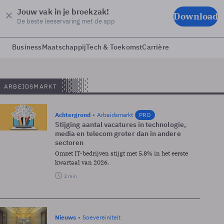
Jouw vak in je broekzak!
Download
De beste leeservaring met de app
Business
Maatschappij
Tech & Toekomst
Carrière
ARBEIDSMARKT
Achtergrond
Arbeidsmarkt
PRO
Stijging aantal vacatures in technologie,
media en telecom groter dan in andere
sectoren
Omzet IT-bedrijven stijgt met 5,8% in het eerste
kwartaal van 2026.
2 min
Nieuws
Soevereiniteit