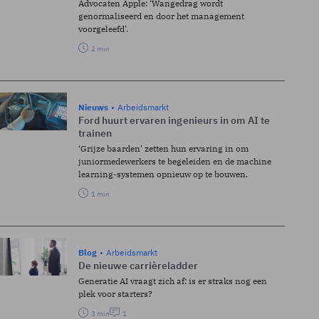
Advocaten Apple: ‘Wangedrag wordt
genormaliseerd en door het management
voorgeleefd’.
2 min
Nieuws
Arbeidsmarkt
Ford huurt ervaren ingenieurs in om AI te
trainen
‘Grijze baarden’ zetten hun ervaring in om
juniormedewerkers te begeleiden en de machine
learning-systemen opnieuw op te bouwen.
1 min
Blog
Arbeidsmarkt
De nieuwe carrièreladder
Generatie AI vraagt zich af: is er straks nog een
plek voor starters?
3 min
1