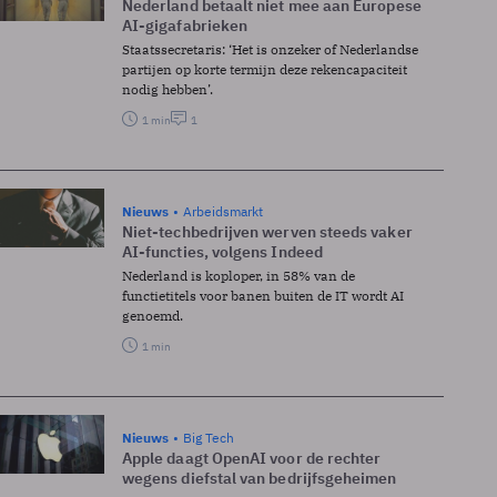
Nederland betaalt niet mee aan Europese
AI-gigafabrieken
Staatssecretaris: ‘Het is onzeker of Nederlandse
partijen op korte termijn deze rekencapaciteit
nodig hebben’.
1 min
1
Nieuws
Arbeidsmarkt
Niet-techbedrijven werven steeds vaker
AI-functies, volgens Indeed
Nederland is koploper, in 58% van de
functietitels voor banen buiten de IT wordt AI
genoemd.
1 min
Nieuws
Big Tech
Apple daagt OpenAI voor de rechter
wegens diefstal van bedrijfsgeheimen