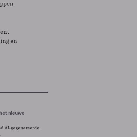
appen
cent
sing en
 het nieuwe
nd AI‑gegenereerde,
.