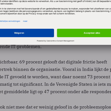
niek werkt door in werkplezier en ondermeer
 Bijna de helft van de werknemers voelt zich gefrust
n door digitale frictie. 43 procent meldt afnemende
cent legt een verband met burn‑outklachten. Bij onge
 zelfs zover dat ze hebben overwogen het bedrijf te v
ende IT‑problemen.
zichtbaar. 69 procent gelooft dat digitale frictie heeft
rtrek binnen de organisatie. Vooral in India lijkt de 
 IT gevoeld te worden, want daar noemt 73 procent
matig tot significant. In de Verenigde Staten is iets 
et gemiddelde ligt op 47 procent onder alle responde
ook niet mee dat er weinig geloof in de probleemopl