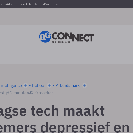
pers
Abonneren
Adverteren
Partners
 Intelligence
Beheer
Arbeidsmarkt
stijd 2 minuten
0 reacties
agse tech maakt
mers depressief en