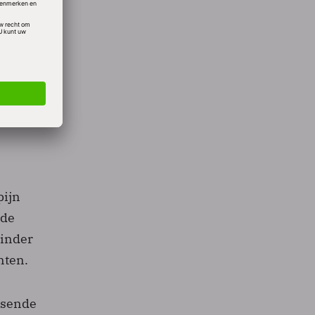
reerd
veer
erlaten
pijn
 de
minder
nten.
ossende