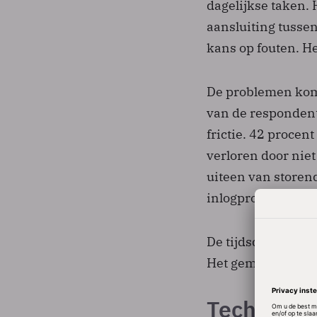
dagelijkse taken. 
aansluiting tussen 
kans op fouten. He
De problemen kome
van de respondente
frictie. 42 procen
verloren door ni
uiteen van storen
inlogproblemen.
De tijdsdruk is ta
Het gemiddelde k
Technologi