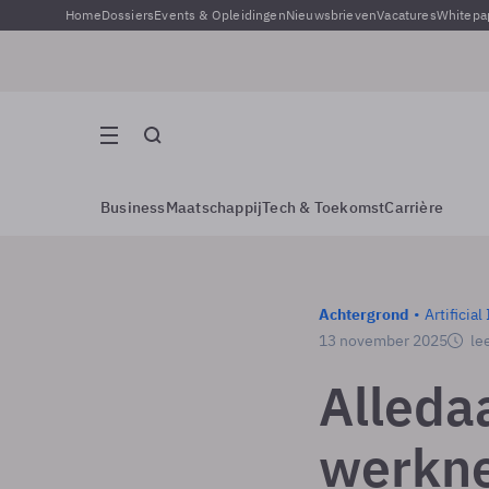
Home
Dossiers
Events & Opleidingen
Nieuwsbrieven
Vacatures
Whitepa
Business
Maatschappij
Tech & Toekomst
Carrière
Achtergrond
Artificial
13 november 2025
lee
Alleda
werkne