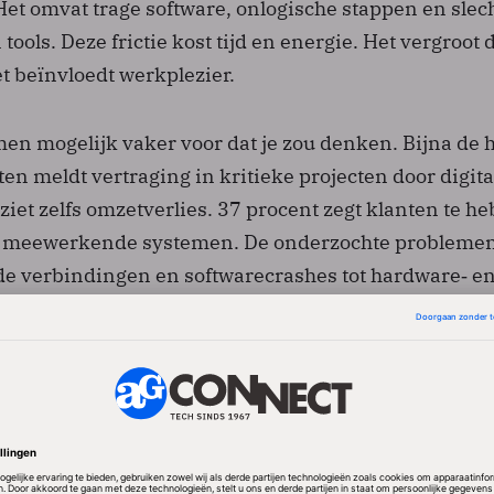
Het omvat trage software, onlogische stappen en slec
tools. Deze frictie kost tijd en energie. Het vergroot 
t beïnvloedt werkplezier.
n mogelijk vaker voor dat je zou denken. Bijna de h
n meldt vertraging in kritieke projecten door digita
t ziet zelfs omzetverlies. 37 procent zegt klanten te h
et meewerkende systemen. De onderzochte probleme
de verbindingen en softwarecrashes tot hardware‑ e
stbaar. 80 procent verliest werkuren door tegenwerke
omt uit op 1,3 werkdag per maand.
e leidt tot personeelsverloop