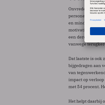
Onvrede over tech
personeelsverloop.
en minder tevrede
motivatie. 42 pro
een derde gaat het
vanwege terugker
Dat laatste is ook 
bijgedragen aan ve
van tegenwerkende
impact op verloop 
met 54 procent. H
Het helpt daarbij 