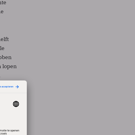
hte
de
elft
le
ebben
n lopen
n
nde IT.