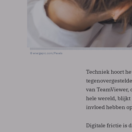
© energepic.com/Pexels
Techniek hoort het
tegenovergestelde
van TeamViewer, d
hele wereld, blijk
invloed hebben op
Digitale frictie i