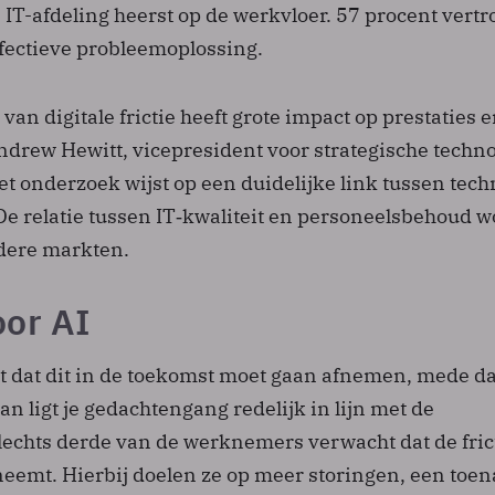
 IT-afdeling heerst op de werkvloer. 57 procent vert
effectieve probleemoplossing.
an digitale frictie heeft grote impact op prestaties 
Andrew Hewitt, vicepresident voor strategische techno
t onderzoek wijst op een duidelijke link tussen tech
De relatie tussen IT‑kwaliteit en personeelsbehoud w
dere markten.
or AI
kt dat dit in de toekomst moet gaan afnemen, mede d
an ligt je gedachtengang redelijk in lijn met de
echts derde van de werknemers verwacht dat de frict
eemt. Hierbij doelen ze op meer storingen, een toe