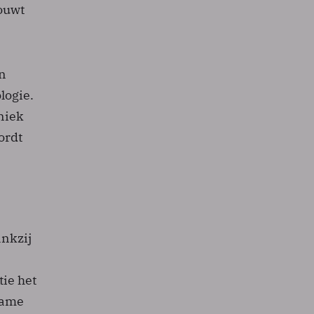
rouwt
en
logie.
niek
ordt
ankzij
ie het
name