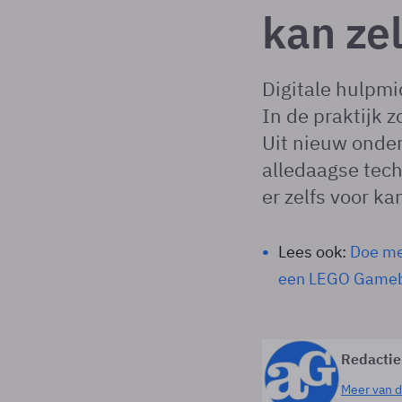
kan zel
Digitale hulpm
In de praktijk z
Uit nieuw onder
alledaagse tec
er zelfs voor k
Lees ook:
Doe me
een LEGO Gameb
Redactie
Meer van d