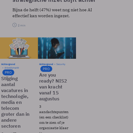
Bijna de helft (47%) weet nog niet hoe AI
effectief kan worden ingezet.
2 min
Achtergrond
Achtergrond
Security
Arbeidsmarkt
PRO
PRO
Are you
Stijging
ready? NIS2
aantal
van kracht
vacatures in
vanaf 15
technologie,
augustus
media en
3
telecom
aandachtspunten
groter dan in
(en een checklist)
andere
om te zien of je
sectoren
organisatie klaar