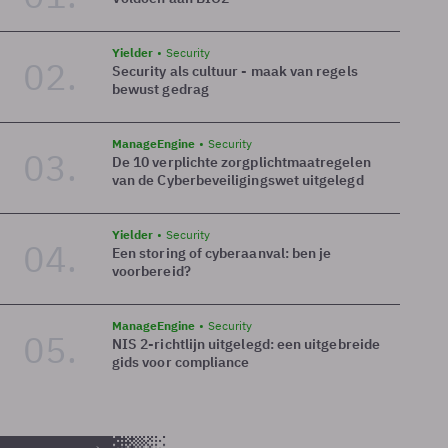
Yielder
Security
02.
Security als cultuur - maak van regels
bewust gedrag
ManageEngine
Security
03.
De 10 verplichte zorgplichtmaatregelen
van de Cyberbeveiligingswet uitgelegd
Yielder
Security
04.
Een storing of cyberaanval: ben je
voorbereid?
ManageEngine
Security
05.
NIS 2-richtlijn uitgelegd: een uitgebreide
gids voor compliance