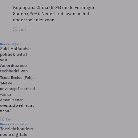
Koplopers: China (82%) en de Verenigde
Staten (79%). Nederland kwam in het
onderzoek niet voor.
2 min
Nieuws
Big tech
Zuid-Hollandse
politiek wil af
van
Amerikaanse
techbedrijven
Tessa Beeloo (Volt):
'Met de
onvoorspelbaarheid
van de
Amerikaanse
overheid weet je het
nooit.'
2 min
Nieuws
Soevereiniteit
Toezichthouders:
neem digitale