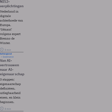
NIS2-
verplichtingen
Nederland in
digitale
achterhoede van
Europa,
‘Gênant’
volgens expert
Brenno de
Winter.
3 min
Achtergrond
Governance
Van AI-
vertrouwen
naar AI-
eigenaarschap
3 stappen:
eigenaarschap
definiëren,
uitlegbaarheid
eisen, en klein
beginnen.
3 min