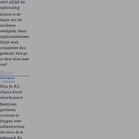
niet altijd de
oplossing
Intune is de
basis van de
moderne
werkplek. Maar
applicatiebeheer
blijkt vaak
complexer dan
gedacht. Hoe ga
je daar slim mee
om?
2 min
Achtergrond
Efficiëntie
Hoe je AI-
chaos kunt
voorkomen
Bedrijven
proberen
controle te
krijgen over
infrastructuur
die door AI is
gebouwd. En