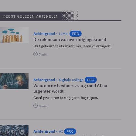
MEEST GELEZEN ARTIKELEN
Achtergrond
LLM's
PRO
De rekensom van overtuigingskracht
Wat gebeurt er als machines leren overtuigen?
7 min
Achtergrond
Digitale collega
PRO
Waarom de bestuursvraag rond AI nu
urgenter wordt
Goed presteren is nog geen begrijpen.
8 min
Achtergrond
AI
PRO