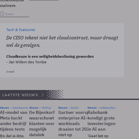
malware.
2 min
Tech & Toekomst
De CISO tekent niet het cloudcontract, maar draagt
wel de gevolgen.
Cloudkeuze is een veiligheidsbeslissing geworden
- Jan Willem des Tombe
3 min
0
LAATSTE NIEUWS
Nieuws
Cybersecurity
Nieuws
Melding
Nieuws
Qubits
Nieuws
Halfjaarcijfers
AI-model van
De Bijenkorf
Gartner voorspelt:
Rabobank
Meta hackt
waarschuwt
enterprise AI-
kondigt grote
ander bedrijf
klanten voor
workloads
investeringen
tijdens tests
mogelijk
draaien tot 2028
in AI aan
datalek
niet op
En dat is drie,
'Gaat het op