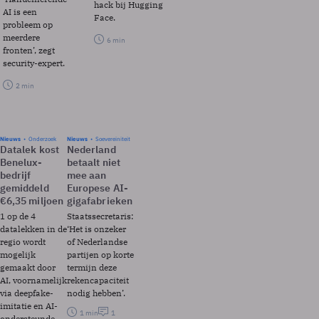
hack bij Hugging
AI is een
Face.
probleem op
meerdere
6 min
fronten’, zegt
security-expert.
2 min
Nieuws
Onderzoek
Nieuws
Soevereiniteit
Datalek kost
Nederland
Benelux-
betaalt niet
bedrijf
mee aan
gemiddeld
Europese AI-
€6,35 miljoen
gigafabrieken
1 op de 4
Staatssecretaris:
datalekken in de
‘Het is onzeker
regio wordt
of Nederlandse
mogelijk
partijen op korte
gemaakt door
termijn deze
AI, voornamelijk
rekencapaciteit
via deepfake-
nodig hebben’.
imitatie en AI-
1 min
1
ondersteunde