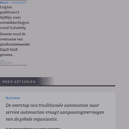
Nieuws
Soevereiniteit
Logius
publiceert
tijdlijn over
ontwikkelingen
rond Solvinity
Dossier rond de
overname van
platformbeheerder
DigiD blijft
groeien.
1 min
MEER ARTIKELEN
Business
De overstap van traditionele automation naar
service automation vraagt aanpassingsvermogen
van de gehele organisatie.
In vier stappen klimmen naar service automation