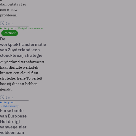
dan ontstaat er
een nieuw
probleem.
5 min
Achtergrond
Werkplektransformatie
Partner
De
werkplektransformatie
van Zuyderland: een
cloud-tenzij strategie
Zuyderland transformeert
haar digitale werkplek
binnen een cloud-first
strategie. Irene To vertelt
hoe zij dit aan hebben
gepakt.
5 min
Achtergrond
Cybersecurity
Forse boete
van Europese
Hof dreigt
vanwege niet
voldoen aan