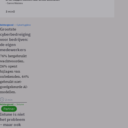
- Sanne Westera
3 min
0
Achtergrond
Cyberhygiëne
Grootste
cyberbedreiging
voor bedrijven:
de eigen
medewerkers
76% hergebruikt
wachtwoorden,
26% opent
bijlagen van
onbekenden, 64%
gebruikt niet-
goedgekeurde AI-
modellen.
2 min
Achtergrond
Intune
Partner
Intune is niet
het probleem
– maar ook