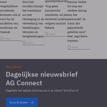
quantumhardware
want
Door het
termijn leiden
vergelijkbare
incident kampt
‘Nog geen
tot nog een
incidenten
het warenhuis
succesvolle
verdere daling
kwamen ook al
nu met
resultaten uit peer
van het
voor bij AI-
vertraging in de
reviewed onderzoek’,
personeel? Ja.
modellen van
verwerking van
volgens analist
Gaan dat
Anthropic en
bestellingen,
Dekate.
gigantische
OpenAI.
retouren en
getallen zijn?
1 min
terugbetalingen.
Nee', zegt Rabo-
1 min
topman.
1 min
2 min
Nieuwsbrief
Dagelijkse nieuwsbrief
AG Connect
Dagelijks het laatste technieuws in je inbox? Schrijf je in!
Inschrijven