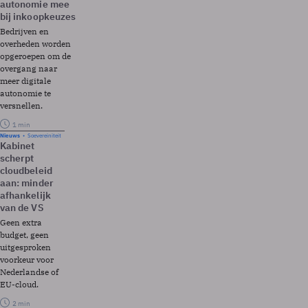
autonomie mee
bij inkoopkeuzes
Bedrijven en
overheden worden
opgeroepen om de
overgang naar
meer digitale
autonomie te
versnellen.
1 min
Nieuws
Soevereiniteit
Kabinet
scherpt
cloudbeleid
aan: minder
afhankelijk
van de VS
Geen extra
budget, geen
uitgesproken
voorkeur voor
Nederlandse of
EU-cloud.
2 min