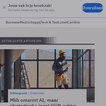
Jouw vak in je broekzak!
Download
De beste leeservaring met de app
Business
Maatschappij
Tech & Toekomst
Carrière
UITGELICHTE ARTIKELEN
Achtergrond
Onderzoek
Mkb omarmt AI, maar
strategische inzet blijft achter