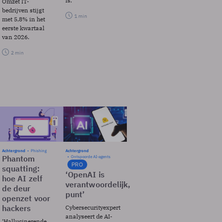
is.
Omzet IT-
bedrijven stijgt
1 min
met 5,8% in het
eerste kwartaal
van 2026.
2 min
Achtergrond
Phishing
Achtergrond
Phantom
Ontspoorde AI-agents
PRO
squatting:
‘OpenAI is
hoe AI zelf
verantwoordelijk,
de deur
punt’
openzet voor
hackers
Cybersecurityexpert
analyseert de AI-
‘Hallucinerende