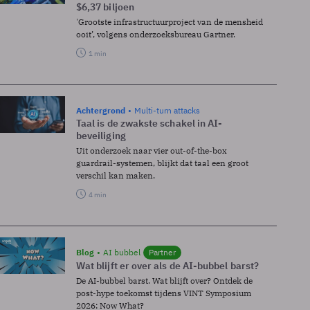
$6,37 biljoen
'Grootste infrastructuurproject van de mensheid
ooit’, volgens onderzoeksbureau Gartner.
1 min
Achtergrond
Multi-turn attacks
Taal is de zwakste schakel in AI-
beveiliging
Uit onderzoek naar vier out-of-the-box
guardrail-systemen, blijkt dat taal een groot
verschil kan maken.
4 min
Blog
AI bubbel
Partner
Wat blijft er over als de AI-bubbel barst?
De AI-bubbel barst. Wat blijft over? Ontdek de
post-hype toekomst tijdens VINT Symposium
2026: Now What?