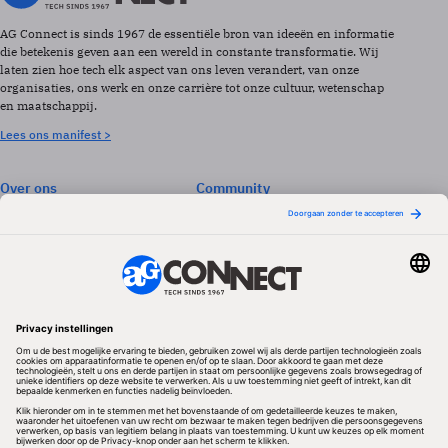
AG Connect is sinds 1967 de essentiële bron van ideeën en informatie
die betekenis geven aan een wereld in constante transformatie. Wij
laten zien hoe tech elk aspect van ons leven verandert, van onze
organisaties, ons werk en onze carrière tot onze cultuur, wetenschap
en maatschappij.
Lees ons manifest >
Over ons
Community
Abonneren
Events & Opleidingen
Adverteren
Nieuwsbrieven
Contact
Vacatures
Colofon
Whitepapers
Onze app
Privacyinstellingen
Volg ons