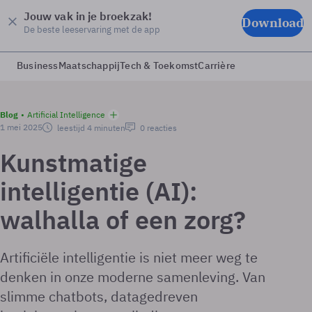
Jouw vak in je broekzak!
Download
De beste leeservaring met de app
Business
Maatschappij
Tech & Toekomst
Carrière
Blog
Artificial Intelligence
1 mei 2025
leestijd 4 minuten
0 reacties
Kunstmatige
intelligentie (AI):
walhalla of een zorg?
Artificiële intelligentie is niet meer weg te
denken in onze moderne samenleving. Van
slimme chatbots, datagedreven