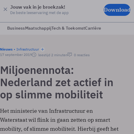
Jouw vak in je broekzak!
Download
De beste leeservaring met de app
Business
Maatschappij
Tech & Toekomst
Carrière
Nieuws
Infrastructuur
17 september 2019
leestijd 2 minuten
0 reacties
Miljoenennota:
Nederland zet actief in
op slimme mobiliteit
Het ministerie van Infrastructuur en
Waterstaat wil flink in gaan zetten op smart
mobility, of slimme mobiliteit. Hierbij geeft het