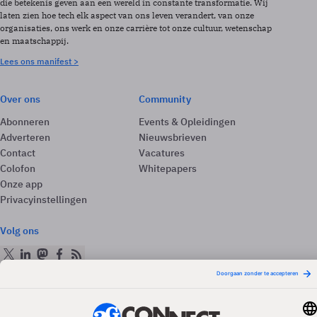
die betekenis geven aan een wereld in constante transformatie. Wij
laten zien hoe tech elk aspect van ons leven verandert, van onze
organisaties, ons werk en onze carrière tot onze cultuur, wetenschap
en maatschappij.
Lees ons manifest >
Over ons
Community
Abonneren
Events & Opleidingen
Adverteren
Nieuwsbrieven
Contact
Vacatures
Colofon
Whitepapers
Onze app
Privacyinstellingen
Volg ons
Redactionele partner