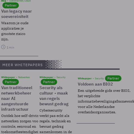
Blog
Soevereinteit, Cloud
Partner
Van legacy naar
soevereiniteit
Waarom je oude
applicaties je
grootste risico
zijn.
1 min
MEER WHITEPAPERS
Whitepaper
Netwerken
Whitepaper
Security
Partner
Whitepaper
Security
Partner
Partner
Voldoen aan BIO2
Van traditioneel
Security als
Een uitgebreide gids over BIO2,
netwerkbeheer
cultuur - maak
het verplichte
naar AI
van regels
informatiebeveiligingsframewor
aangestuurde
bewust gedrag
voor alle Nederlandse
infrastructuur
Cybersecurity
overheidsorganisaties.
Ontdek hoe self-driving
werkt pas echt als
netwerken zorgen voor
regels, techniek en
controle, eenvoud en
bewust gedrag
toekomstbestendigheid.
samenkomen in de