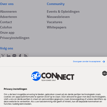
Over ons
Community
Abonneren
Events & Opleidingen
Adverteren
Nieuwsbrieven
Contact
Vacatures
Colofon
Whitepapers
Onze app
Privacyinstellingen
Volg ons
Redactionele partner
Algemene Voorwaarden & Copyrights
Privacy & Cookies