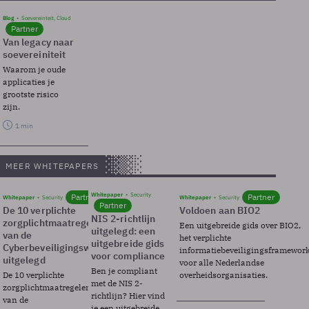
Blog
Soevereinteit, Cloud
Partner
Van legacy naar
soevereiniteit
Waarom je oude
applicaties je
grootste risico
zijn.
1 min
MEER WHITEPAPERS
Whitepaper
Security
Partner
Partner
Whitepaper
Security
Whitepaper
Security
Partner
De 10 verplichte
Voldoen aan BIO2
NIS 2-richtlijn
zorgplichtmaatregelen
Een uitgebreide gids over BIO2,
uitgelegd: een
van de
het verplichte
uitgebreide gids
Cyberbeveiligingswet
informatiebeveiligingsframewor
voor compliance
uitgelegd
voor alle Nederlandse
Ben je compliant
De 10 verplichte
overheidsorganisaties.
met de NIS 2-
zorgplichtmaatregelen
richtlijn? Hier vind
van de
je een uitgebreide