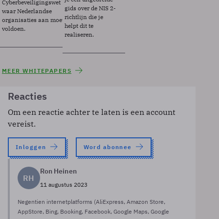
Cyberbeveiligingswet
gids over de NIS 2-
waar Nederlandse
richtlijn die je
organisaties aan moeten
helpt dit te
voldoen.
realiseren.
MEER WHITEPAPERS
Reacties
Om een reactie achter te laten is een account
vereist.
Inloggen
Word abonnee
Ron Heinen
RH
11 augustus 2023
Negentien internetplatforms (AliExpress, Amazon Store,
AppStore, Bing, Booking, Facebook, Google Maps, Google