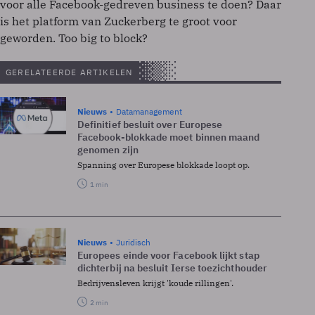
voor alle Facebook-gedreven business te doen? Daar
is het platform van Zuckerberg te groot voor
geworden. Too big to block?
GERELATEERDE ARTIKELEN
Nieuws
Datamanagement
Definitief besluit over Europese
Facebook-blokkade moet binnen maand
genomen zijn
Spanning over Europese blokkade loopt op.
1 min
Nieuws
Juridisch
Europees einde voor Facebook lijkt stap
dichterbij na besluit Ierse toezichthouder
Bedrijvensleven krijgt 'koude rillingen'.
2 min