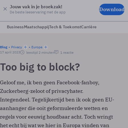
Jouw vak in je broekzak!
Download
De beste leeservaring met de app
Business
Maatschappij
Tech & Toekomst
Carrière
Blog
Privacy
Europa
17 april 2023
leestijd 2 minuten
1 reactie
Too big to block?
Geloof me, ik ben geen Facebook-fanboy,
Zuckerberg-zeloot of privacyhater.
Integendeel. Tegelijkertijd ben ik ook geen EU-
aanhanger die ooit geformuleerde wetten en
regels voor eeuwig houdbaar acht. Toch wringt
het echt bij wat we hier in Europa vinden van