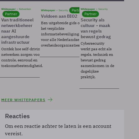
Whitepaper
Netwerken
Whitepaper
Security
Partner
Whitepaper
Security
Partner
Partner
Voldoen aan BIO2
Van traditioneel
Security als
Een uitgebreide gids over BIO2,
netwerkbeheer
cultuur - maak
het verplichte
naar AI
van regels
informatiebeveiligingsframework
aangestuurde
bewust gedrag
voor alle Nederlandse
infrastructuur
Cybersecurity
overheidsorganisaties.
Ontdek hoe self-driving
werkt pas echt als
netwerken zorgen voor
regels, techniek en
controle, eenvoud en
bewust gedrag
toekomstbestendigheid.
samenkomen in de
dagelijkse
praktijk.
MEER WHITEPAPERS
Reacties
Om een reactie achter te laten is een account
vereist.