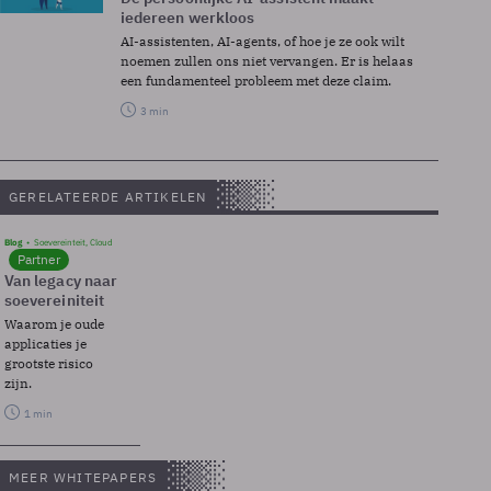
iedereen werkloos
AI-assistenten, AI-agents, of hoe je ze ook wilt
noemen zullen ons niet vervangen. Er is helaas
een fundamenteel probleem met deze claim.
3 min
GERELATEERDE ARTIKELEN
Blog
Soevereinteit, Cloud
Partner
Van legacy naar
soevereiniteit
Waarom je oude
applicaties je
grootste risico
zijn.
1 min
MEER WHITEPAPERS