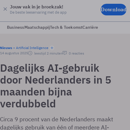
Jouw vak in je broekzak!
Download
De beste leeservaring met de app
Business
Maatschappij
Tech & Toekomst
Carrière
Nieuws
Artificial Intelligence
14 augustus 2025
leestijd 2 minuten
0 reacties
Dagelijks AI-gebruik
door Nederlanders in 5
maanden bijna
verdubbeld
Circa 9 procent van de Nederlanders maakt
dagelijks gebruik van één of meerdere AI-