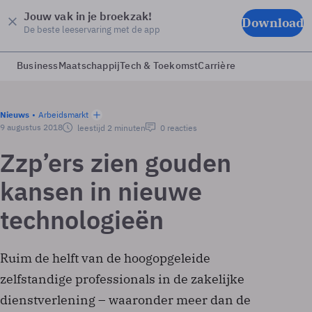
Jouw vak in je broekzak!
Download
De beste leeservaring met de app
Business
Maatschappij
Tech & Toekomst
Carrière
Nieuws
Arbeidsmarkt
9 augustus 2018
leestijd 2 minuten
0 reacties
Zzp’ers zien gouden
kansen in nieuwe
technologieën
Ruim de helft van de hoogopgeleide
zelfstandige professionals in de zakelijke
dienstverlening – waaronder meer dan de