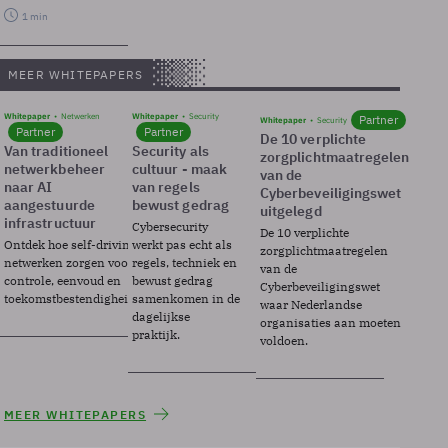
1 min
MEER WHITEPAPERS
Whitepaper
Netwerken
Whitepaper
Security
Partner
Whitepaper
Security
Partner
Partner
De 10 verplichte
Van traditioneel
Security als
zorgplichtmaatregelen
netwerkbeheer
cultuur - maak
van de
naar AI
van regels
Cyberbeveiligingswet
aangestuurde
bewust gedrag
uitgelegd
infrastructuur
Cybersecurity
De 10 verplichte
Ontdek hoe self-driving
werkt pas echt als
zorgplichtmaatregelen
netwerken zorgen voor
regels, techniek en
van de
controle, eenvoud en
bewust gedrag
Cyberbeveiligingswet
toekomstbestendigheid.
samenkomen in de
waar Nederlandse
dagelijkse
organisaties aan moeten
praktijk.
voldoen.
MEER WHITEPAPERS