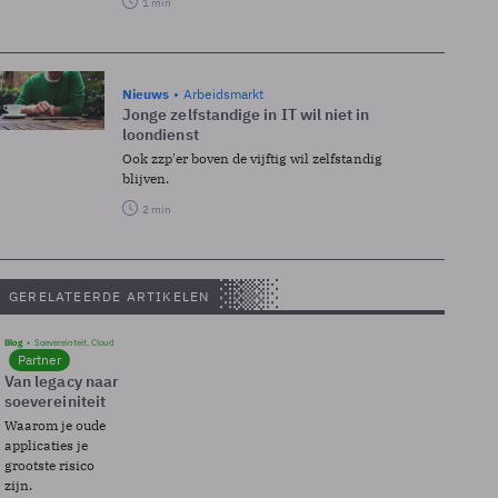
1 min
Nieuws
Arbeidsmarkt
Jonge zelfstandige in IT wil niet in
loondienst
Ook zzp'er boven de vijftig wil zelfstandig
blijven.
2 min
GERELATEERDE ARTIKELEN
Blog
Soevereinteit, Cloud
Partner
Van legacy naar
soevereiniteit
Waarom je oude
applicaties je
grootste risico
zijn.