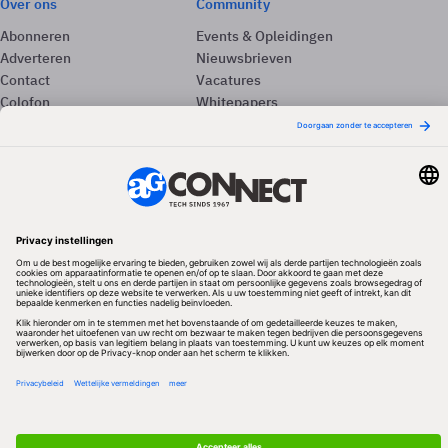
Over ons
Community
Abonneren
Events & Opleidingen
Adverteren
Nieuwsbrieven
Contact
Vacatures
Colofon
Whitepapers
Onze app
Privacyinstellingen
Volg ons
Redactionele partner
Algemene Voorwaarden & Copyrights
Privacy & Cookies