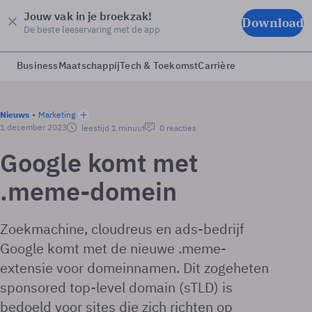
Jouw vak in je broekzak!
Download
De beste leeservaring met de app
Business
Maatschappij
Tech & Toekomst
Carrière
Nieuws
Marketing
1 december 2023
leestijd 1 minuut
0 reacties
Google komt met
.meme-domein
Zoekmachine, cloudreus en ads-bedrijf
Google komt met de nieuwe .meme-
extensie voor domeinnamen. Dit zogeheten
sponsored top-level domain (sTLD) is
bedoeld voor sites die zich richten op