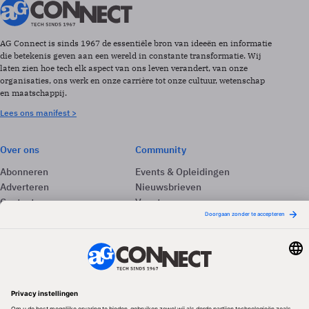
AG Connect is sinds 1967 de essentiële bron van ideeën en informatie
die betekenis geven aan een wereld in constante transformatie. Wij
laten zien hoe tech elk aspect van ons leven verandert, van onze
organisaties, ons werk en onze carrière tot onze cultuur, wetenschap
en maatschappij.
Lees ons manifest >
Over ons
Community
Abonneren
Events & Opleidingen
Adverteren
Nieuwsbrieven
Contact
Vacatures
Colofon
Whitepapers
Onze app
Privacyinstellingen
Volg ons