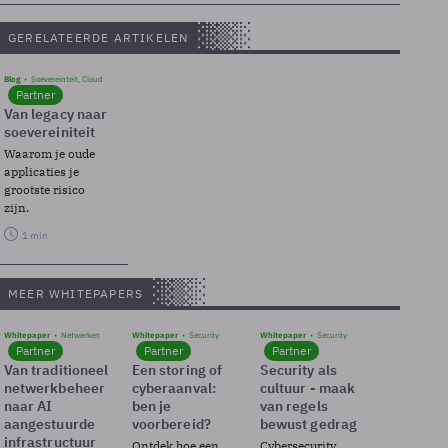
GERELATEERDE ARTIKELEN
Blog
Soevereinteit, Cloud
Partner
Van legacy naar
soevereiniteit
Waarom je oude
applicaties je
grootste risico
zijn.
1 min
MEER WHITEPAPERS
Whitepaper
Netwerken
Whitepaper
Security
Whitepaper
Security
Partner
Partner
Partner
Van traditioneel
Een storing of
Security als
netwerkbeheer
cyberaanval:
cultuur - maak
naar AI
ben je
van regels
aangestuurde
voorbereid?
bewust gedrag
infrastructuur
Ontdek hoe een
Cybersecurity