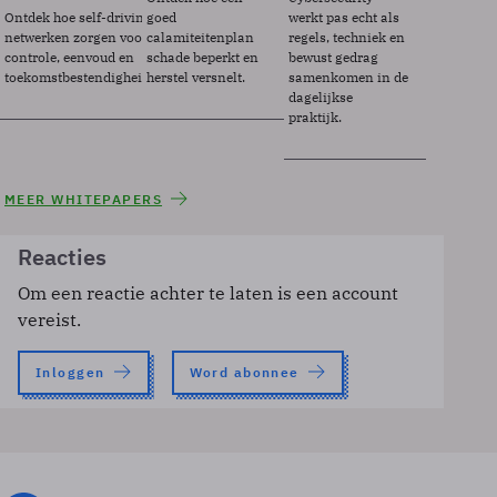
Ontdek hoe self-driving
goed
werkt pas echt als
netwerken zorgen voor
calamiteitenplan
regels, techniek en
controle, eenvoud en
schade beperkt en
bewust gedrag
toekomstbestendigheid.
herstel versnelt.
samenkomen in de
dagelijkse
praktijk.
MEER WHITEPAPERS
Reacties
Om een reactie achter te laten is een account
vereist.
Inloggen
Word abonnee