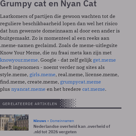
Grumpy cat en Nyan Cat
Laatkomers of partijen die gewoon wachten tot de
reguliere beschikbaarheid lopen dan wel het risico
dat hun gewenste domeinnaam al door een ander is
buitgemaakt. Zo is momenteel al een reeks aan
.meme-namen geclaimd. Zoals de meme-uitlegsite
Know Your Meme, die nu fraai meta kan zijn met
knowyour.meme
. Google - dat zelf gelijk
get.meme
heeft ingenomen - noemt verder nog sites als
style.meme,
girls.meme
, real.meme, license.meme,
find.meme, create.meme,
grumpycat.meme
plus
nyancat.meme
en het bredere
cat.meme
.
GERELATEERDE ARTIKELEN
Nieuws
Domeinnamen
Nederlandse overheid kan .overheid of
.nld tot 2026 vergeten