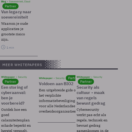
Blog
Soevereinteit, Cloud
Partner
Van legacy naar
soevereiniteit
Waarom je oude
applicaties je
grootste risico
zijn.
1 min
MEER WHITEPAPERS
Whitepaper
Security
Whitepaper
Security
Partner
Whitepaper
Security
Partner
Partner
Voldoen aan BIO2
Een storing of
Security als
Een uitgebreide gids over BIO2,
cyberaanval:
cultuur - maak
het verplichte
ben je
van regels
informatiebeveiligingsframework
voorbereid?
bewust gedrag
voor alle Nederlandse
Ontdek hoe een
Cybersecurity
overheidsorganisaties.
goed
werkt pas echt als
calamiteitenplan
regels, techniek en
schade beperkt en
bewust gedrag
herstel versnelt.
samenkomen in de