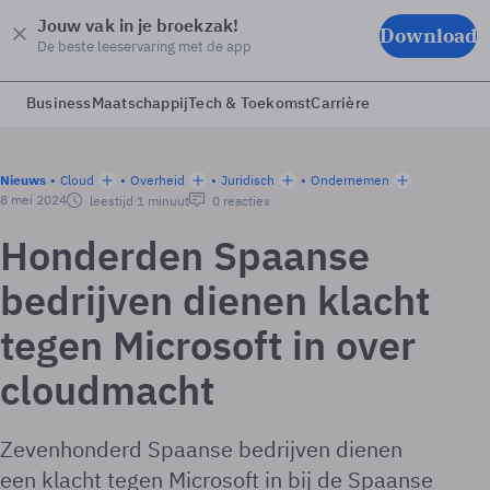
Jouw vak in je broekzak!
Download
De beste leeservaring met de app
Business
Maatschappij
Tech & Toekomst
Carrière
Nieuws
Cloud
Overheid
Juridisch
Ondernemen
8 mei 2024
leestijd 1 minuut
0 reacties
Honderden Spaanse
bedrijven dienen klacht
tegen Microsoft in over
cloudmacht
Zevenhonderd Spaanse bedrijven dienen
een klacht tegen Microsoft in bij de Spaanse