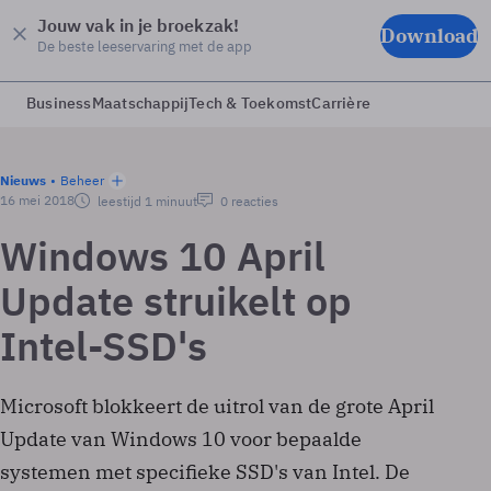
Jouw vak in je broekzak!
Download
De beste leeservaring met de app
Business
Maatschappij
Tech & Toekomst
Carrière
Nieuws
Beheer
16 mei 2018
leestijd 1 minuut
0 reacties
Windows 10 April
Update struikelt op
Intel-SSD's
Microsoft blokkeert de uitrol van de grote April
Update van Windows 10 voor bepaalde
systemen met specifieke SSD's van Intel. De