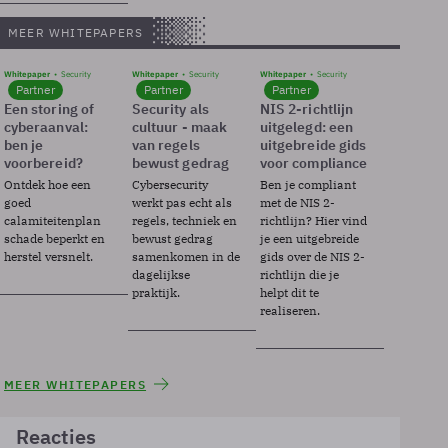
MEER WHITEPAPERS
Whitepaper
Security
Whitepaper
Security
Whitepaper
Security
Partner
Partner
Partner
Een storing of
Security als
NIS 2-richtlijn
cyberaanval:
cultuur - maak
uitgelegd: een
ben je
van regels
uitgebreide gids
voorbereid?
bewust gedrag
voor compliance
Ontdek hoe een
Cybersecurity
Ben je compliant
goed
werkt pas echt als
met de NIS 2-
calamiteitenplan
regels, techniek en
richtlijn? Hier vind
schade beperkt en
bewust gedrag
je een uitgebreide
herstel versnelt.
samenkomen in de
gids over de NIS 2-
dagelijkse
richtlijn die je
praktijk.
helpt dit te
realiseren.
MEER WHITEPAPERS
Reacties