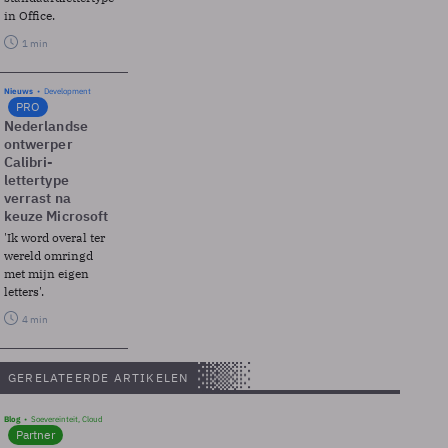
in Office.
1 min
Nieuws
Development
PRO
Nederlandse
ontwerper
Calibri-
lettertype
verrast na
keuze Microsoft
'Ik word overal ter
wereld omringd
met mijn eigen
letters'.
4 min
GERELATEERDE ARTIKELEN
Blog
Soevereinteit, Cloud
Partner