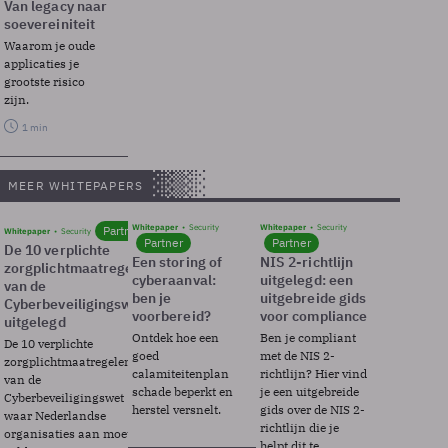
Van legacy naar
soevereiniteit
Waarom je oude
applicaties je
grootste risico
zijn.
1 min
MEER WHITEPAPERS
Whitepaper
Security
Whitepaper
Security
Partner
Whitepaper
Security
Partner
Partner
De 10 verplichte
Een storing of
NIS 2-richtlijn
zorgplichtmaatregelen
cyberaanval:
uitgelegd: een
van de
ben je
uitgebreide gids
Cyberbeveiligingswet
voorbereid?
voor compliance
uitgelegd
Ontdek hoe een
Ben je compliant
De 10 verplichte
goed
met de NIS 2-
zorgplichtmaatregelen
calamiteitenplan
richtlijn? Hier vind
van de
schade beperkt en
je een uitgebreide
Cyberbeveiligingswet
herstel versnelt.
gids over de NIS 2-
waar Nederlandse
richtlijn die je
organisaties aan moeten
helpt dit te