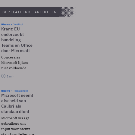
GERELATEERDE ARTIKELEN
Nieuws
Juridisch
Krant: EU
onderzoekt
bundeling
Teams en Office
door Microsoft
Concessies
Microsoft lijken
niet voldoende.
2 min
Nieuws
Toepassingen
Microsoft neemt
afscheid van
Calibri als
standaardfont
Microsoft vraagt
gebruikers om
input voor nieuw
standaardlettertype