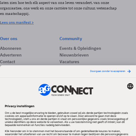
laten zien hoe tech elk aspect van ons leven verandert, van onze
organisaties, ons werk en onze carrière tot onze cultuur, wetenschap
en maatschappij.
Lees ons manifest >
Over ons
Community
Abonneren
Events & Opleidingen
Adverteren
Nieuwsbrieven
Contact
Vacatures
Colofon
Whitepapers
Onze app
Privacyinstellingen
Volg ons
Redactionele partner