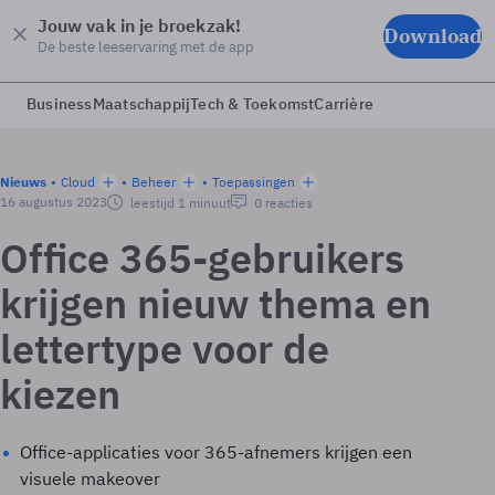
Jouw vak in je broekzak!
Download
De beste leeservaring met de app
Business
Maatschappij
Tech & Toekomst
Carrière
Nieuws
Cloud
Beheer
Toepassingen
16 augustus 2023
leestijd 1 minuut
0 reacties
Office 365-gebruikers
krijgen nieuw thema en
lettertype voor de
kiezen
Office-applicaties voor 365-afnemers krijgen een
visuele makeover