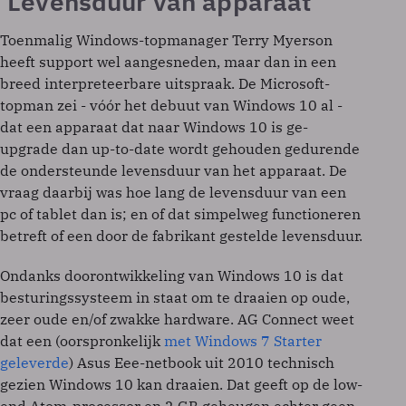
‘Levensduur van apparaat'
Toenmalig Windows-topmanager Terry Myerson
heeft support wel aangesneden, maar dan in een
breed interpreteerbare uitspraak. De Microsoft-
topman zei - vóór het debuut van Windows 10 al -
dat een apparaat dat naar Windows 10 is ge-
upgrade dan up-to-date wordt gehouden gedurende
de ondersteunde levensduur van het apparaat. De
vraag daarbij was hoe lang de levensduur van een
pc of tablet dan is; en of dat simpelweg functioneren
betreft of een door de fabrikant gestelde levensduur.
Ondanks doorontwikkeling van Windows 10 is dat
besturingssysteem in staat om te draaien op oude,
zeer oude en/of zwakke hardware. AG Connect weet
dat een (oorspronkelijk
met Windows 7 Starter
geleverde
) Asus Eee-netbook uit 2010 technisch
gezien Windows 10 kan draaien. Dat geeft op de low-
end Atom-processor en 2 GB geheugen echter geen