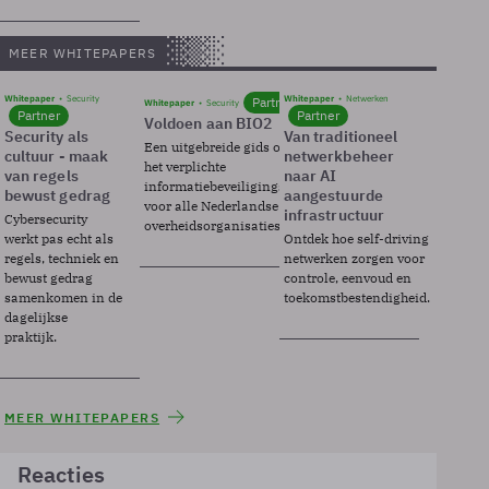
MEER WHITEPAPERS
Whitepaper
Security
Whitepaper
Netwerken
Partner
Whitepaper
Security
Partner
Partner
Voldoen aan BIO2
Security als
Van traditioneel
Een uitgebreide gids over BIO2,
cultuur - maak
netwerkbeheer
het verplichte
van regels
naar AI
informatiebeveiligingsframework
bewust gedrag
aangestuurde
voor alle Nederlandse
infrastructuur
Cybersecurity
overheidsorganisaties.
werkt pas echt als
Ontdek hoe self-driving
regels, techniek en
netwerken zorgen voor
bewust gedrag
controle, eenvoud en
samenkomen in de
toekomstbestendigheid.
dagelijkse
praktijk.
MEER WHITEPAPERS
Reacties