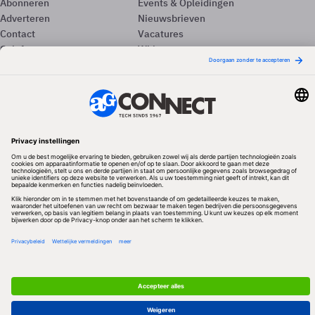
Abonneren
Events & Opleidingen
Adverteren
Nieuwsbrieven
Contact
Vacatures
Colofon
Whitepapers
Onze app
Privacyinstellingen
Volg ons
Redactionele partner
Algemene Voorwaarden & Copyrights
Privacy & Cookies