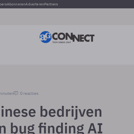
pers
Abonneren
Adverteren
Partners
 minuten
0 reacties
inese bedrijven
 bug finding AI