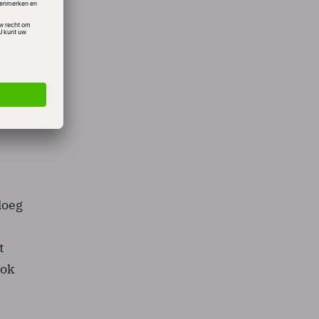
bracht
ging
loeg
t
ook