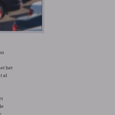
an
et het
t al
rt
de
y