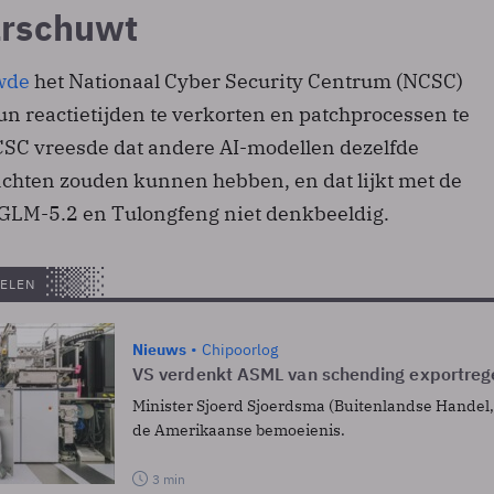
rschuwt
wde
het Nationaal Cyber Security Centrum (NCSC)
un reactietijden te verkorten en patchprocessen te
CSC vreesde dat andere AI-modellen dezelfde
chten zouden kunnen hebben, en dat lijkt met de
GLM-5.2 en Tulongfeng niet denkbeeldig.
ELEN
Nieuws
Chipoorlog
VS verdenkt ASML van schending exportrege
Minister Sjoerd Sjoerdsma (Buitenlandse Handel, D
de Amerikaanse bemoeienis.
3 min