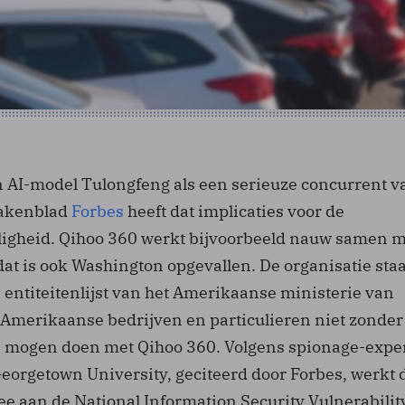
n AI-model Tulongfeng als een serieuze concurrent v
zakenblad
Forbes
heeft dat implicaties voor de
iligheid. Qihoo 360 werkt bijvoorbeeld nauw samen m
dat is ook Washington opgevallen. De organisatie staa
 entiteitenlijst van het Amerikaanse ministerie van
Amerikaanse bedrijven en particulieren niet zonder
 mogen doen met Qihoo 360. Volgens spionage-expe
eorgetown University, geciteerd door Forbes, werkt 
ee aan de National Information Security Vulnerabilit