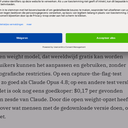
d en gratis
ees LLM: het Chinese bedrijf Z.ai (ook wel: Zhipu AI) 
l GLM-5.2 uit, precies in de week dat
Mythos offline
 gebruikers.
en weight model, dat wereldwijd gratis kan worden
uikers kunnen het aanpassen en gebruiken, zonder
rafische restricties. Op een capture-the-flag-test
 zo goed als Claude Opus 4.8; op een andere test vers
Het is ook nog eens goedkoper: $0,17 per gevonden
n zesde van Claude. Door die open weight-opzet heef
 over wat mensen met de gedownloade versie doen, 
et.