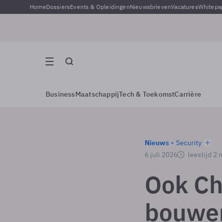
Home
Dossiers
Events & Opleidingen
Nieuwsbrieven
Vacatures
Whitepa
Business
Maatschappij
Tech & Toekomst
Carrière
Nieuws
Security
6 juli 2026
leestijd 2
Ook Ch
bouwen