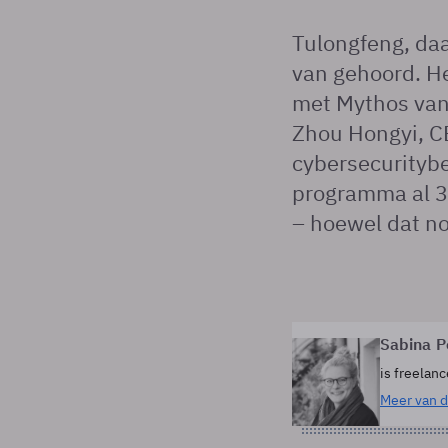
Tulongfeng, da
van gehoord. He
met Mythos van 
Zhou Hongyi, C
cybersecuritybe
programma al 3
– hoewel dat no
Sabina 
is freelanc
Meer van d