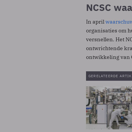
NCSC waa
In april
waarschu
organisaties om h
versnellen. Het N
ontwrichtende kra
ontwikkeling van 
GERELATEERDE ARTIK