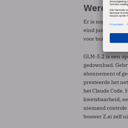
Wereldwij
Er is nog een Chin
eind juni het mode
voor buitenlandse
GLM-5.2 is een op
gedownload. Gebr
abonnement of geog
presteerde het net
het Claude Code. 
kwetsbaarheid, ee
niemand controle
bouwer Z.ai zelf ni