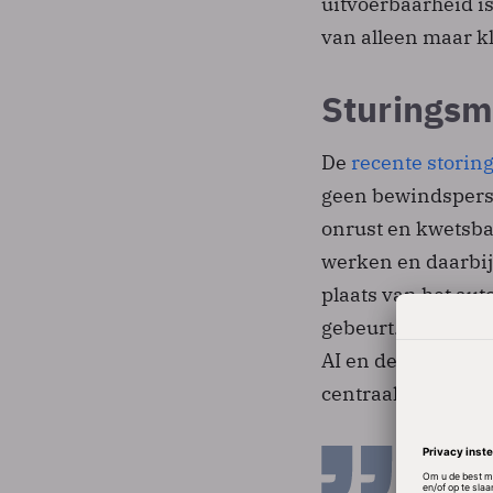
uitvoerbaarheid i
van alleen maar kl
Sturingsm
De
recente storin
geen bewindsperso
onrust en kwetsba
werken en daarbij
plaats van het au
gebeurt. De staats
AI en de inkoop va
centraal?