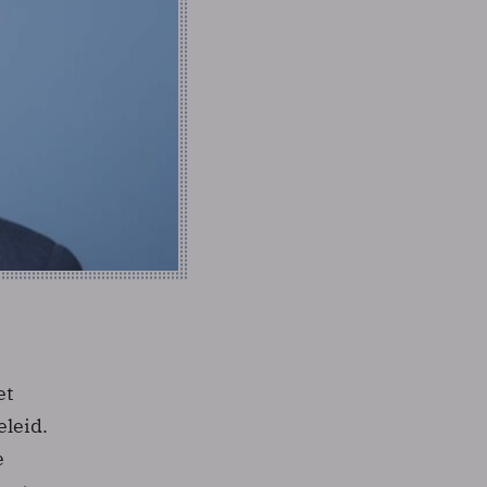
et
leid.
e