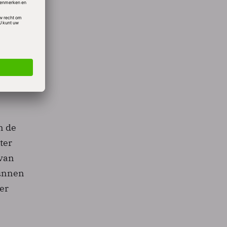
n de
ter
 van
kunnen
er