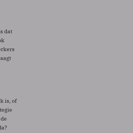
s dat
ok
erkers
raagt
 is, of
tegie
 de
da?