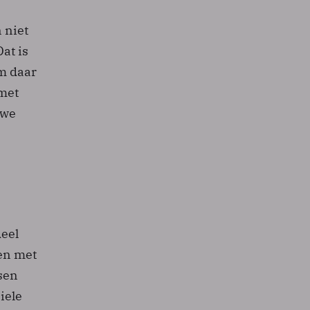
 niet
at is
om daar
 met
 we
deel
oen met
sen
iele