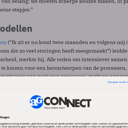
s van belang: we moeten scherpe keuzes maken, in pl
eine stapjes.”
odellen
gen
(“Ik zit er nu koud twee maanden en volgens mij i
on die zo veel storingen heeft meegemaakt”) leidde
arheid, merkte hij. Alle reden om intensiever samen
 te kiezen voor een herontwerpen van de processen,
tomatiseren van papieren processen, zoals nu nog va
secretaris pleit voor sturingsmodellen voor zaken als
n hard- en software: wat kan er decentraal en wat m