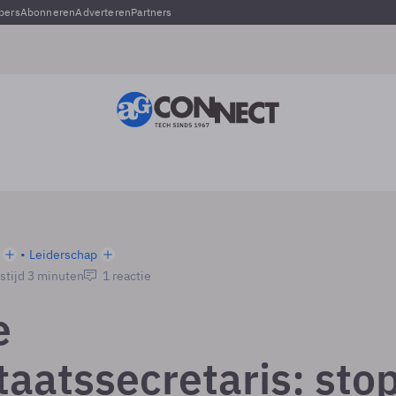
pers
Abonneren
Adverteren
Partners
Leiderschap
stijd 3 minuten
1 reactie
e
taatssecretaris: sto