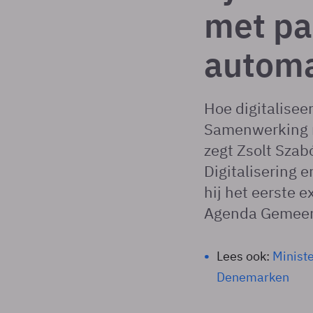
met pa
automa
Hoe digitalisee
Samenwerking me
zegt Zsolt Szab
Digitalisering 
hij het eerste e
Agenda Gemeen
Lees ook:
Minist
Denemarken