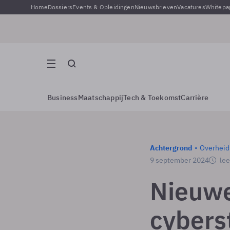
Home
Dossiers
Events & Opleidingen
Nieuwsbrieven
Vacatures
Whitepa
Business
Maatschappij
Tech & Toekomst
Carrière
Achtergrond
Overheid
9 september 2024
lee
Nieuw
cybers