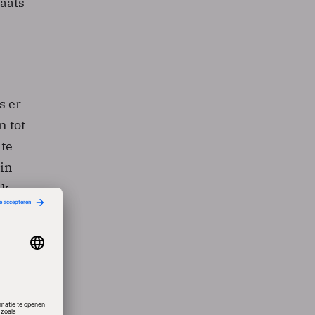
aats
s er
n tot
 te
 in
ak
 cloud,
oet