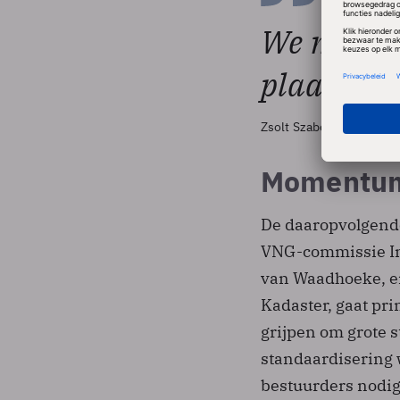
We moeten
plaats van
Zsolt Szabó, staatssecret
Momentum
De daaropvolgende
VNG-commissie In
van Waadhoeke, en
Kadaster, gaat p
grijpen om grote 
standaardisering 
bestuurders nodig