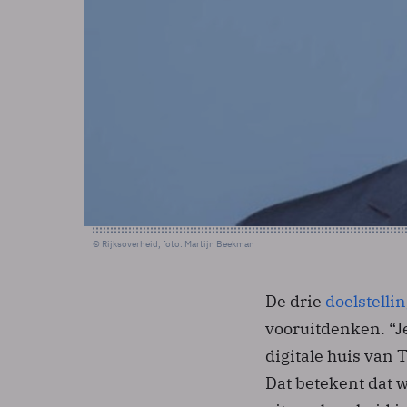
© Rijksoverheid, foto: Martijn Beekman
De drie
doelstelli
vooruitdenken. “J
digitale huis van
Dat betekent dat 