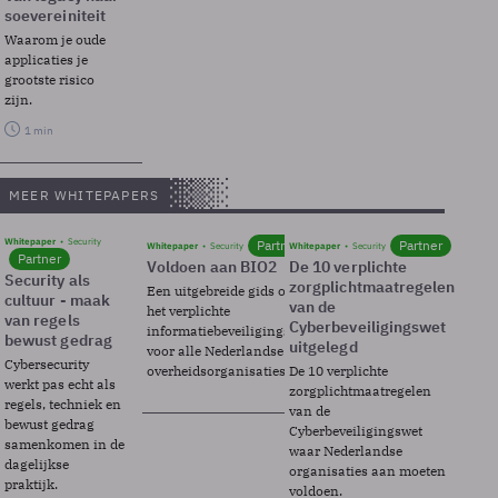
soevereiniteit
Waarom je oude
applicaties je
grootste risico
zijn.
1 min
MEER WHITEPAPERS
Whitepaper
Security
Partner
Partner
Whitepaper
Security
Whitepaper
Security
Partner
Voldoen aan BIO2
De 10 verplichte
Security als
zorgplichtmaatregelen
Een uitgebreide gids over BIO2,
cultuur - maak
van de
het verplichte
van regels
Cyberbeveiligingswet
informatiebeveiligingsframework
bewust gedrag
uitgelegd
voor alle Nederlandse
Cybersecurity
overheidsorganisaties.
De 10 verplichte
werkt pas echt als
zorgplichtmaatregelen
regels, techniek en
van de
bewust gedrag
Cyberbeveiligingswet
samenkomen in de
waar Nederlandse
dagelijkse
organisaties aan moeten
praktijk.
voldoen.