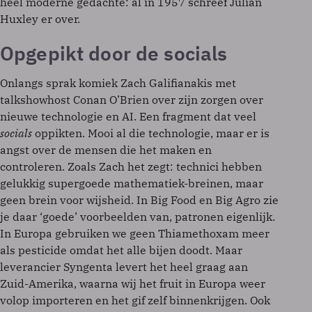
heel moderne gedachte: al in 1957 schreef Julian
Huxley er over.
Opgepikt door de socials
Onlangs sprak komiek Zach Galifianakis met
talkshowhost Conan O’Brien over zijn zorgen over
nieuwe technologie en AI. Een fragment dat veel
socials
oppikten. Mooi al die technologie, maar er is
angst over de mensen die het maken en
controleren. Zoals Zach het zegt: technici hebben
gelukkig supergoede mathematiek-breinen, maar
geen brein voor wijsheid. In Big Food en Big Agro zie
je daar ‘goede’ voorbeelden van, patronen eigenlijk.
In Europa gebruiken we geen Thiamethoxam meer
als pesticide omdat het alle bijen doodt. Maar
leverancier Syngenta levert het heel graag aan
Zuid-Amerika, waarna wij het fruit in Europa weer
volop importeren en het gif zelf binnenkrijgen. Ook