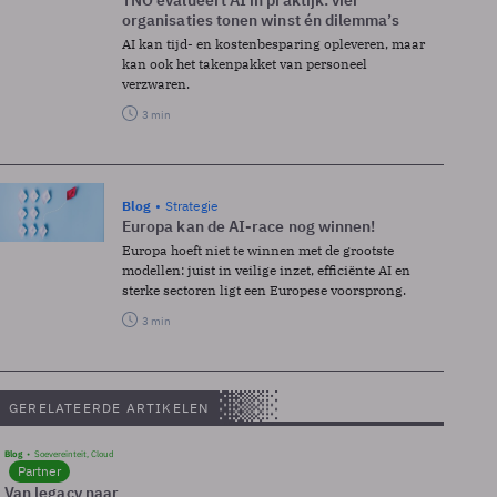
TNO evalueert AI in praktijk: vier
organisaties tonen winst én dilemma’s
AI kan tijd- en kostenbesparing opleveren, maar
kan ook het takenpakket van personeel
verzwaren.
3 min
Blog
Strategie
Europa kan de AI-race nog winnen!
Europa hoeft niet te winnen met de grootste
modellen: juist in veilige inzet, efficiënte AI en
sterke sectoren ligt een Europese voorsprong.
3 min
GERELATEERDE ARTIKELEN
Blog
Soevereinteit, Cloud
Partner
Van legacy naar