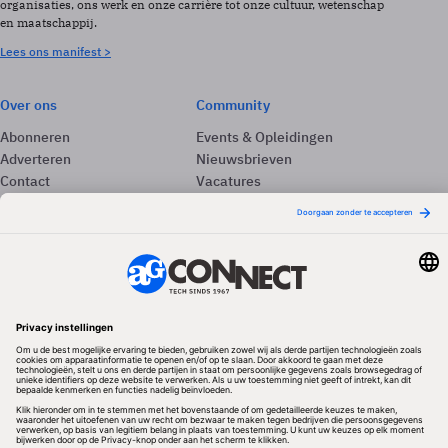
organisaties, ons werk en onze carrière tot onze cultuur, wetenschap
en maatschappij.
Lees ons manifest >
Over ons
Community
Abonneren
Events & Opleidingen
Adverteren
Nieuwsbrieven
Contact
Vacatures
Colofon
Whitepapers
Onze app
Privacyinstellingen
Volg ons
Redactionele partner