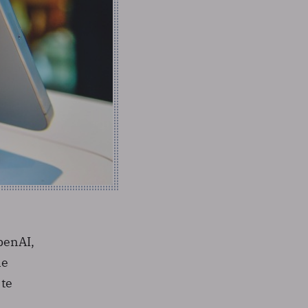
penAI,
ie
 te