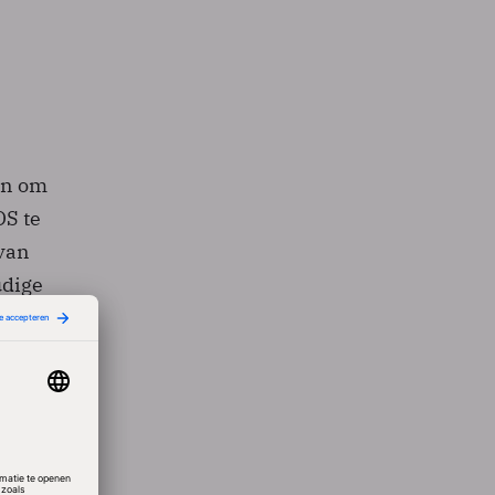
en om
OS te
 van
udige
ke
bben
eving