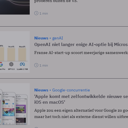
proberen buiten de VS.
1 min
Nieuws
genAI
OpenAI niet langer enige AI-optie bij Micros
Franse AI-start-up scoort meerjarige samenwerki
1 min
Nieuws
Google-concurrentie
'Apple komt met zelfontwikkelde nieuwe sea
iOS en macOS'
Apple zou een eigen alternatief voor Google zo go
maar het toch niet als externe dienst willen uitbr