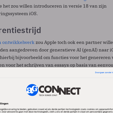
ie het zou willen introduceren in versie 18 van zijn
ingssysteem iOS.
entiestrijd
n ontwikkelwerk
zou Apple toch ook een partner will
den aangedreven door generatieve AI (genAI) naar i
hierbij bijvoorbeeld om functies voor het genereren
en voor het schrijven van essays op basis van eenvo
ts). Concurrenten Google en Microsoft bieden al zul
r Apple loopt hierin wat achter.
berg lopende gesprekken tussen Apple en Google he
uitgewerkt zoals de exacte voorwaarden en de naamsg
s nog onbekend hoe Google's Gemini dan zou worden