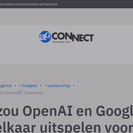
pers
Abonneren
Adverteren
Partners
ligence
Gadgets
Leiderschap
d 1 minuut
0 reacties
zou OpenAI en Goog
elkaar uitspelen voo