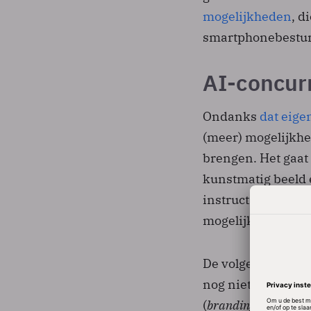
mogelijkheden
, d
smartphonebestur
AI-concurr
Ondanks
dat eige
(meer) mogelijkhe
brengen. Het gaat 
kunstmatig beeld 
instructies (promp
mogelijkheden, maa
De volgens Bloom
nog niet details 
(
branding
). Ook i