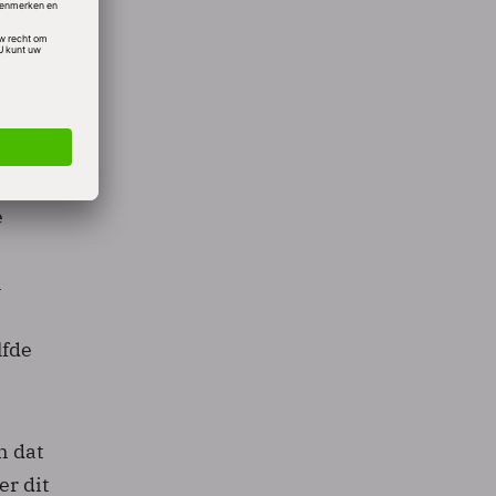
ond
e
n
lfde
n dat
er dit