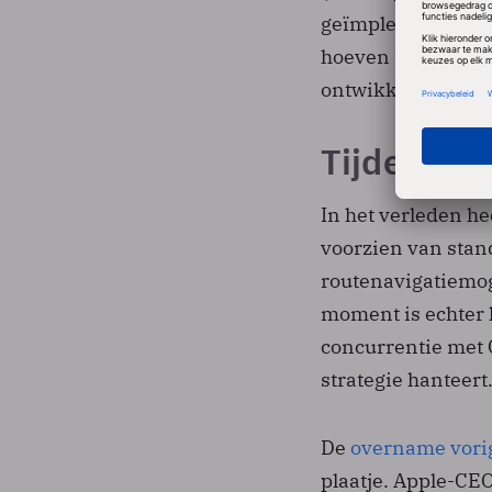
geïmplementeerd i
hoeven te zijn, o
ontwikkelaarscon
Tijdelijk 
In het verleden he
voorzien van stan
routenavigatiemo
moment is echter 
concurrentie met G
strategie hanteert
De
overname vori
plaatje. Apple-CEO 