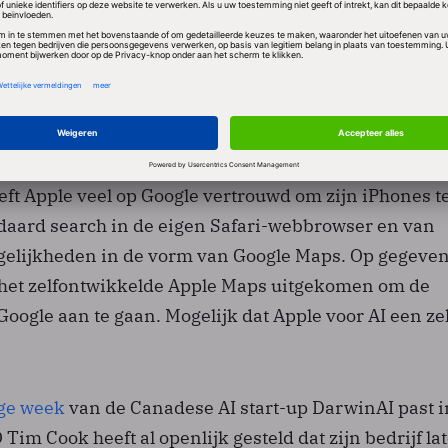
n of op iOS. Een eventuele deal zou pas tegen juni r
m dan aangekondigd te kunnen worden op Apple's
ferentie WWDC.
partnerschap?
eft Apple veel op Google vertrouwd om zijn iPhones t
daard search in de eigen Safari-webbrowser en van
gelijkheden in de vorm van Google Maps. Op gegeve
het zelfontwikkelde Apple Maps uitgekomen om de
oogle aan te gaan. Mogelijk dat Apple voor AI een ze
.
ge week
van de Canadese AI start-up DarwinAI past i
Tim Cook heeft al openlijk gesteld dat zijn bedrijf lat