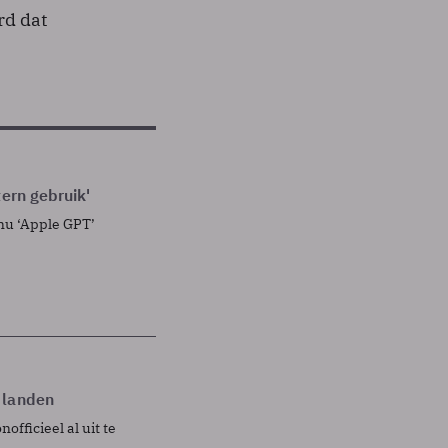
rd dat
tern gebruik'
nu ‘Apple GPT’
 landen
officieel al uit te