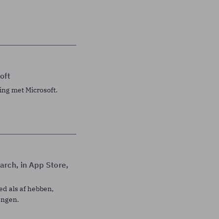
oft
ng met Microsoft.
rch, in App Store,
ed als af hebben,
engen.