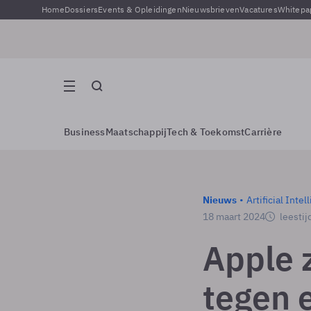
Home
Dossiers
Events & Opleidingen
Nieuwsbrieven
Vacatures
Whitepa
Business
Maatschappij
Tech & Toekomst
Carrière
Nieuws
Artificial Intel
18 maart 2024
leestij
Apple 
tegen 