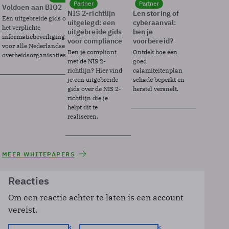
Partner
Partner
Voldoen aan BIO2
NIS 2-richtlijn
Een storing of
Een uitgebreide gids over BIO2,
uitgelegd: een
cyberaanval:
het verplichte
uitgebreide gids
ben je
informatiebeveiligingsframework
voor compliance
voorbereid?
voor alle Nederlandse
Ben je compliant
Ontdek hoe een
overheidsorganisaties.
met de NIS 2-
goed
richtlijn? Hier vind
calamiteitenplan
je een uitgebreide
schade beperkt en
gids over de NIS 2-
herstel versnelt.
richtlijn die je
helpt dit te
realiseren.
MEER WHITEPAPERS
Reacties
Om een reactie achter te laten is een account
vereist.