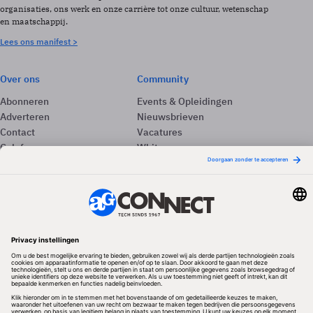
organisaties, ons werk en onze carrière tot onze cultuur, wetenschap
en maatschappij.
Lees ons manifest >
Over ons
Community
Abonneren
Events & Opleidingen
Adverteren
Nieuwsbrieven
Contact
Vacatures
Colofon
Whitepapers
Onze app
Privacyinstellingen
Volg ons
Redactionele partner