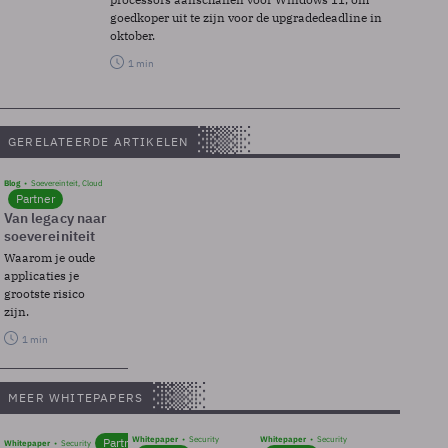
goedkoper uit te zijn voor de upgradedeadline in
oktober.
1 min
GERELATEERDE ARTIKELEN
Blog
Soevereinteit, Cloud
Partner
Van legacy naar
soevereiniteit
Waarom je oude
applicaties je
grootste risico
zijn.
1 min
MEER WHITEPAPERS
Whitepaper
Security
Whitepaper
Security
Partner
Whitepaper
Security