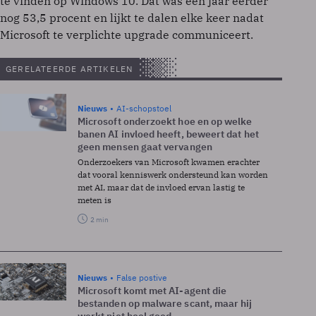
te vinden op Windows 10. Dat was een jaar eerder
nog 53,5 procent en lijkt te dalen elke keer nadat
Microsoft te verplichte upgrade communiceert.
GERELATEERDE ARTIKELEN
Nieuws
AI-schopstoel
Microsoft onderzoekt hoe en op welke
banen AI invloed heeft, beweert dat het
geen mensen gaat vervangen
Onderzoekers van Microsoft kwamen erachter
dat vooral kenniswerk ondersteund kan worden
met AI, maar dat de invloed ervan lastig te
meten is
2 min
Nieuws
False postive
Microsoft komt met AI-agent die
bestanden op malware scant, maar hij