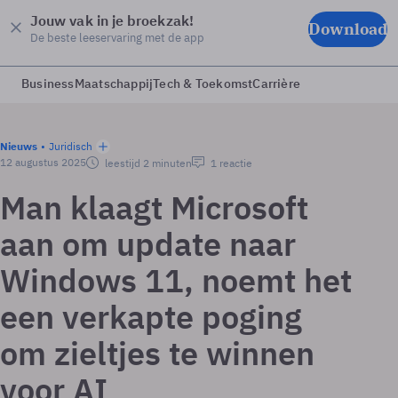
Jouw vak in je broekzak!
Download
De beste leeservaring met de app
Business
Maatschappij
Tech & Toekomst
Carrière
Nieuws
Juridisch
12 augustus 2025
leestijd 2 minuten
1 reactie
Man klaagt Microsoft
aan om update naar
Windows 11, noemt het
een verkapte poging
om zieltjes te winnen
voor AI