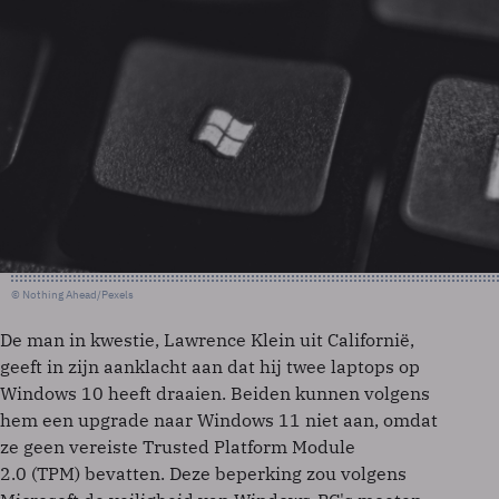
© Nothing Ahead/Pexels
De man in kwestie, Lawrence Klein uit Californië,
geeft in zijn aanklacht aan dat hij twee laptops op
Windows 10 heeft draaien. Beiden kunnen volgens
hem een upgrade naar Windows 11 niet aan, omdat
ze geen vereiste Trusted Platform Module
2.0 (TPM) bevatten. Deze beperking zou volgens