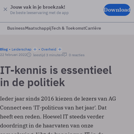
Jouw vak in je broekzak!
Download
De beste leeservaring met de app
Business
Maatschappij
Tech & Toekomst
Carrière
Blog
Leiderschap
Overheid
22 februari 2022
leestijd 3 minuten
0 reacties
IT-kennis is essentieel
in de politiek
Ieder jaar sinds 2016 kiezen de lezers van AG
Connect een 'IT-politicus van het jaar'. Dat
heeft een reden. Hoewel IT steeds verder
doordringt in de haarvaten van onze