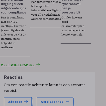
Een uitgebreide gids over BIO2,
uitgelegd: een
cyberaanval:
het verplichte
uitgebreide gids
ben je
informatiebeveiligingsframework
voor compliance
voorbereid?
voor alle Nederlandse
Ben je compliant
Ontdek hoe een
overheidsorganisaties.
met de NIS 2-
goed
richtlijn? Hier vind
calamiteitenplan
je een uitgebreide
schade beperkt en
gids over de NIS 2-
herstel versnelt.
richtlijn die je
helpt dit te
realiseren.
MEER WHITEPAPERS
Reacties
Om een reactie achter te laten is een account
vereist.
Inloggen
Word abonnee