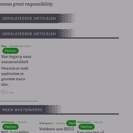
comes great responsibility.
GERELATEERDE ARTIKELEN
GERELATEERDE ARTIKELEN
Blog
Soevereinteit, Cloud
Partner
Van legacy naar
soevereiniteit
Waarom je oude
applicaties je
grootste risico
zijn.
1 min
MEER WHITEPAPERS
Whitepaper
Security
Whitepaper
Security
Partner
Whitepaper
Security
Partner
Partner
Voldoen aan BIO2
NIS 2-richtlijn
Een storing of