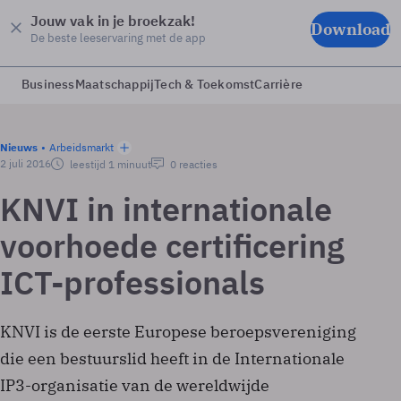
Jouw vak in je broekzak!
Download
De beste leeservaring met de app
Business
Maatschappij
Tech & Toekomst
Carrière
Nieuws
Arbeidsmarkt
2 juli 2016
leestijd 1 minuut
0 reacties
KNVI in internationale
voorhoede certificering
ICT-professionals
KNVI is de eerste Europese beroepsvereniging
die een bestuurslid heeft in de Internationale
IP3-organisatie van de wereldwijde