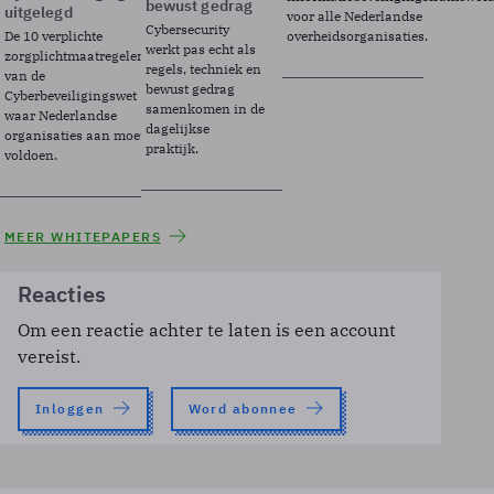
bewust gedrag
uitgelegd
voor alle Nederlandse
Cybersecurity
De 10 verplichte
overheidsorganisaties.
werkt pas echt als
zorgplichtmaatregelen
regels, techniek en
van de
bewust gedrag
Cyberbeveiligingswet
samenkomen in de
waar Nederlandse
dagelijkse
organisaties aan moeten
praktijk.
voldoen.
MEER WHITEPAPERS
Reacties
Om een reactie achter te laten is een account
vereist.
Inloggen
Word abonnee