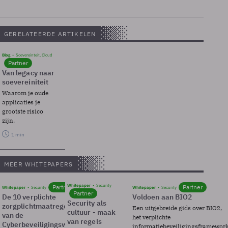
GERELATEERDE ARTIKELEN
Blog
Soevereinteit, Cloud
Partner
Van legacy naar
soevereiniteit
Waarom je oude
applicaties je
grootste risico
zijn.
1 min
MEER WHITEPAPERS
Whitepaper
Security
Partner
Partner
Whitepaper
Security
Whitepaper
Security
Partner
De 10 verplichte
Voldoen aan BIO2
Security als
zorgplichtmaatregelen
Een uitgebreide gids over BIO2,
cultuur - maak
van de
het verplichte
van regels
Cyberbeveiligingswet
informatiebeveiligingsframewor