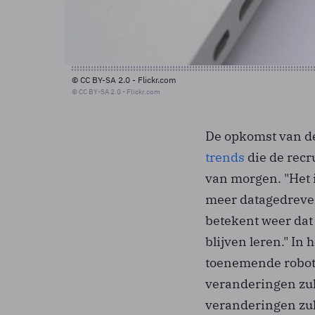
© CC BY-SA 2.0 - Flickr.com
© CC BY-SA 2.0 - Flickr.com
De opkomst van de
trends
die de recr
van morgen. "Het i
meer datagedreven
betekent weer dat
blijven leren." In 
toenemende roboti
veranderingen zu
veranderingen zul