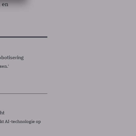
n en
obotisering
sen.'
ht
kt AI-technologie op