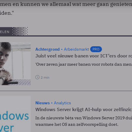
rkomen en kunnen we allemaal wat meer gaan geniete
iden."
ELEN
Achtergrond
Arbeidsmarkt
PRO
Juist veel nieuwe banen voor ICT’ers door r
'Over zeven jaar meer banen voor robots dan men
2 min
Nieuws
Analytics
Windows Server krijgt AI-hulp voor zelfinzic
In de nieuwste bèta van Windows Server 2019 dui
waarmee het OS aan zelfvoorspelling doet.