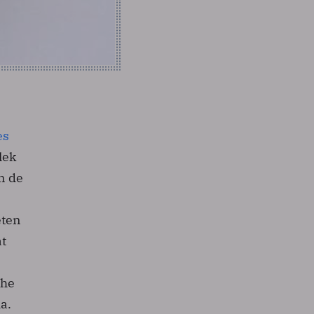
es
lek
n de
eten
at
che
a.