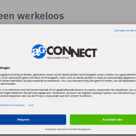
reen werkeloos
olde banen als eerste door de automatisering worde
dankzij de snelle ontwikkelingen op het vlak van AI - 
ere sectoren met robotisering te maken krijgen. Fo
tegen dat mensen daardoor dan allemaal werkeloos th
dat robots de banen hebben overgenomen.
s hem zo dat werknemers de komende decennia meer 
oeten leren om daar mee om te gaan. "En misschien is
k: we hebben de afgelopen 50 jaar veel opgebouwd e
eens van gaan genieten. Het kan ertoe leiden dat on
er wordt en dat we allerlei verschillende dingen in o
. Zo kun je bijvoorbeeld ‘professionele vermoeidhei