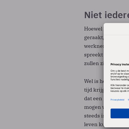
Niet iede
Hoewel laaggescho
geraakt, zullen - 
werknemers in and
spreekt de notie 
zullen zitten, om
Wel is het volgen
tijd krijgen en m
dat een goede zaa
mogen we ook wel 
steeds inhoudelijk
leven kunnen doen