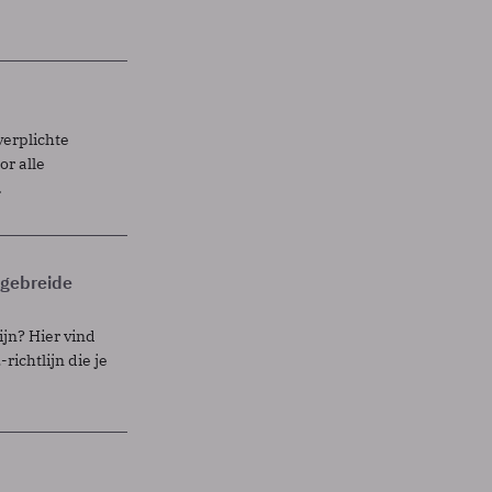
verplichte
r alle
.
itgebreide
ijn? Hier vind
richtlijn die je