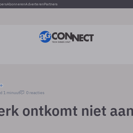
pers
Abonneren
Adverteren
Partners
jd 1 minuut
0 reacties
erk ontkomt niet aa