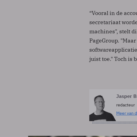
“Vooral in de acco
secretariaat word
machines", stelt d
PageGroup. "Maar 
softwareapplicatie
juist toe." Toch i
Jasper B
redacteur
Meer van d