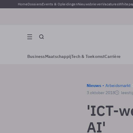
Home
Dossiers
Events & Opleidingen
Nieuwsbrieven
Vacatures
Whitepa
Business
Maatschappij
Tech & Toekomst
Carrière
Nieuws
Arbeidsmarkt
3 oktober 2018
leesti
'ICT-w
AI'