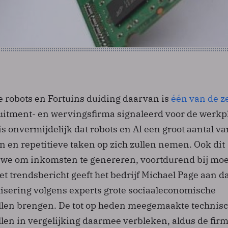
 robots en Fortuins duiding daarvan is
één van de z
uitment- en wervingsfirma signaleerd voor de werkp
s onvermijdelijk dat robots en AI een groot aantal va
 en repetitieve taken op zich zullen nemen. Ook dit
 we om inkomsten te genereren, voortdurend bij mo
het trendsbericht geeft het bedrijf Michael Page aan d
sering volgens experts grote sociaaleconomische
llen brengen. De tot op heden meegemaakte technis
len in vergelijking daarmee verbleken, aldus de firm