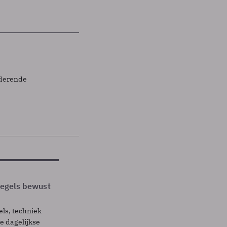
nderende
 regels bewust
els, techniek
 dagelijkse