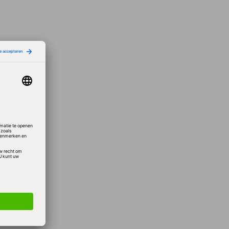
n
ook
rtuin
uis
vrije
 ook
n daar
s werk
ns
d’ op