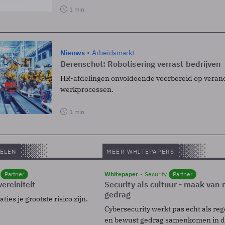
1 min
Nieuws
Arbeidsmarkt
Berenschot: Robotisering verrast bedrijven
HR-afdelingen onvoldoende voorbereid op vera
werkprocessen.
1 min
ELEN
MEER WHITEPAPERS
Partner
Whitepaper
Security
Partner
ereiniteit
Security als cultuur - maak van
gedrag
ies je grootste risico zijn.
Cybersecurity werkt pas echt als reg
en bewust gedrag samenkomen in de