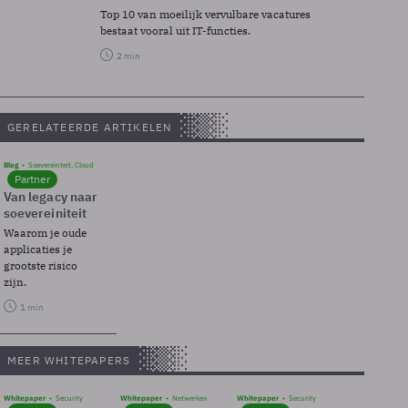
Top 10 van moeilijk vervulbare vacatures
bestaat vooral uit IT-functies.
2 min
GERELATEERDE ARTIKELEN
Blog
Soevereinteit, Cloud
Partner
Van legacy naar
soevereiniteit
Waarom je oude
applicaties je
grootste risico
zijn.
1 min
MEER WHITEPAPERS
Whitepaper
Security
Whitepaper
Netwerken
Whitepaper
Security