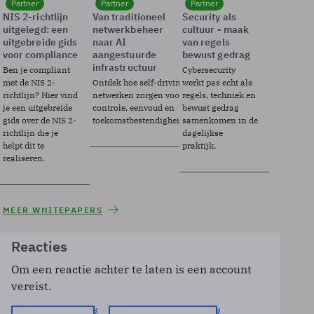
Partner
Partner
Partner
NIS 2-richtlijn
Van traditioneel
Security als
uitgelegd: een
netwerkbeheer
cultuur - maak
uitgebreide gids
naar AI
van regels
voor compliance
aangestuurde
bewust gedrag
infrastructuur
Ben je compliant
Cybersecurity
met de NIS 2-
Ontdek hoe self-driving
werkt pas echt als
richtlijn? Hier vind
netwerken zorgen voor
regels, techniek en
je een uitgebreide
controle, eenvoud en
bewust gedrag
gids over de NIS 2-
toekomstbestendigheid.
samenkomen in de
richtlijn die je
dagelijkse
helpt dit te
praktijk.
realiseren.
MEER WHITEPAPERS
Reacties
Om een reactie achter te laten is een account
vereist.