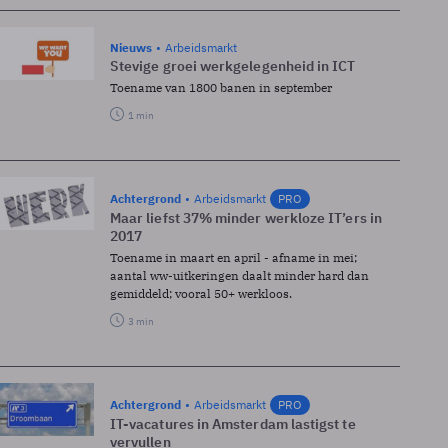
Nieuws
Arbeidsmarkt
Stevige groei werkgelegenheid in ICT
Toename van 1800 banen in september
1 min
Achtergrond
Arbeidsmarkt
PRO
Maar liefst 37% minder werkloze IT’ers in
2017
Toename in maart en april - afname in mei;
aantal ww-uitkeringen daalt minder hard dan
gemiddeld; vooral 50+ werkloos.
3 min
Achtergrond
Arbeidsmarkt
PRO
IT-vacatures in Amsterdam lastigst te
vervullen