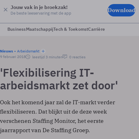
Jouw vak in je broekzak!
Download
De beste leeservaring met de app
Business
Maatschappij
Tech & Toekomst
Carrière
Nieuws
Arbeidsmarkt
9 februari 2018
leestijd 3 minuten
0 reacties
'Flexibilisering IT-
arbeidsmarkt zet door'
Ook het komend jaar zal de IT-markt verder
flexibiliseren. Dat blijkt uit de deze week
verschenen Staffing Monitor, het eerste
jaarrapport van De Staffing Groep.