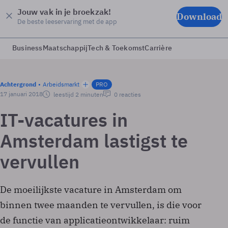
Jouw vak in je broekzak!
Download
De beste leeservaring met de app
Business
Maatschappij
Tech & Toekomst
Carrière
Achtergrond
Arbeidsmarkt
PRO
17 januari 2018
leestijd 2 minuten
0 reacties
IT-vacatures in
Amsterdam lastigst te
vervullen
De moeilijkste vacature in Amsterdam om
binnen twee maanden te vervullen, is die voor
de functie van applicatieontwikkelaar: ruim