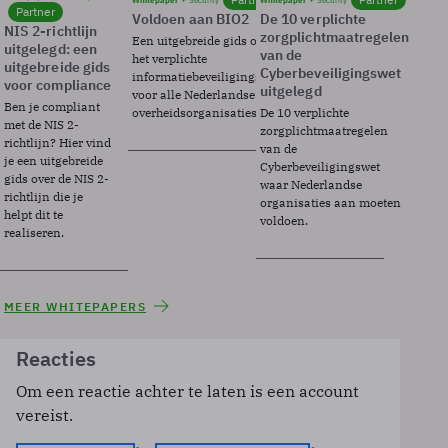
Whitepaper
Security
Whitepaper
Security
Partner
Voldoen aan BIO2
De 10 verplichte
NIS 2-richtlijn
zorgplichtmaatregelen
Een uitgebreide gids over BIO2,
uitgelegd: een
van de
het verplichte
uitgebreide gids
Cyberbeveiligingswet
informatiebeveiligingsframework
voor compliance
uitgelegd
voor alle Nederlandse
Ben je compliant
overheidsorganisaties.
De 10 verplichte
met de NIS 2-
zorgplichtmaatregelen
richtlijn? Hier vind
van de
je een uitgebreide
Cyberbeveiligingswet
gids over de NIS 2-
waar Nederlandse
richtlijn die je
organisaties aan moeten
helpt dit te
voldoen.
realiseren.
MEER WHITEPAPERS
Reacties
Om een reactie achter te laten is een account
vereist.