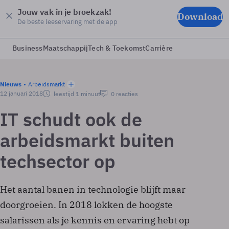
Jouw vak in je broekzak!
Download
De beste leeservaring met de app
Business
Maatschappij
Tech & Toekomst
Carrière
Nieuws
Arbeidsmarkt
12 januari 2018
leestijd 1 minuut
0 reacties
IT schudt ook de
arbeidsmarkt buiten
techsector op
Het aantal banen in technologie blijft maar
doorgroeien. In 2018 lokken de hoogste
salarissen als je kennis en ervaring hebt op