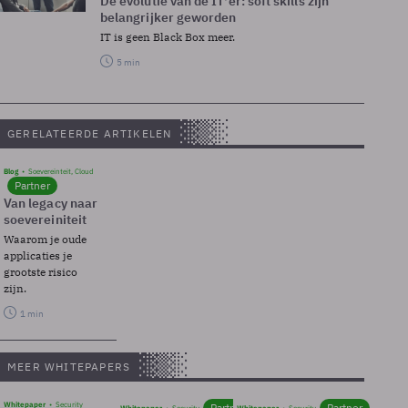
De evolutie van de IT'er: soft skills zijn
belangrijker geworden
IT is geen Black Box meer.
5 min
GERELATEERDE ARTIKELEN
Blog
Soevereinteit, Cloud
Partner
Van legacy naar
soevereiniteit
Waarom je oude
applicaties je
grootste risico
zijn.
1 min
MEER WHITEPAPERS
Whitepaper
Security
Partner
Partner