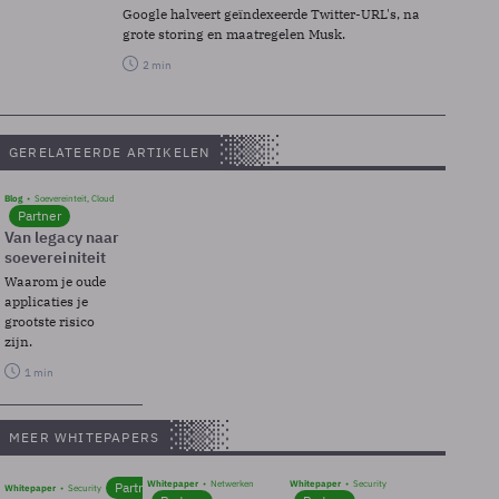
Google halveert geïndexeerde Twitter-URL's, na
grote storing en maatregelen Musk.
2 min
GERELATEERDE ARTIKELEN
Blog
Soevereinteit, Cloud
Partner
Van legacy naar
soevereiniteit
Waarom je oude
applicaties je
grootste risico
zijn.
1 min
MEER WHITEPAPERS
Whitepaper
Netwerken
Whitepaper
Security
Partner
Whitepaper
Security