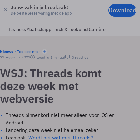
Jouw vak in je broekzak!
Download
De beste leeservaring met de app
Business
Maatschappij
Tech & Toekomst
Carrière
Nieuws
Toepassingen
21 augustus 2023
leestijd 1 minuut
0 reacties
WSJ: Threads komt
deze week met
webversie
Threads binnenkort niet meer alleen voor iOS en
Android
Lancering deze week niet helemaal zeker
Lees ook:
Wordt het wat met Threads?