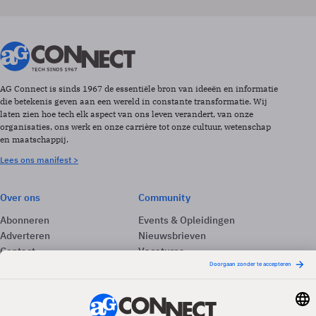
AG Connect is sinds 1967 de essentiële bron van ideeën en informatie
die betekenis geven aan een wereld in constante transformatie. Wij
laten zien hoe tech elk aspect van ons leven verandert, van onze
organisaties, ons werk en onze carrière tot onze cultuur, wetenschap
en maatschappij.
Lees ons manifest >
Over ons
Community
Abonneren
Events & Opleidingen
Adverteren
Nieuwsbrieven
Contact
Vacatures
Colofon
Whitepapers
Onze app
Privacyinstellingen