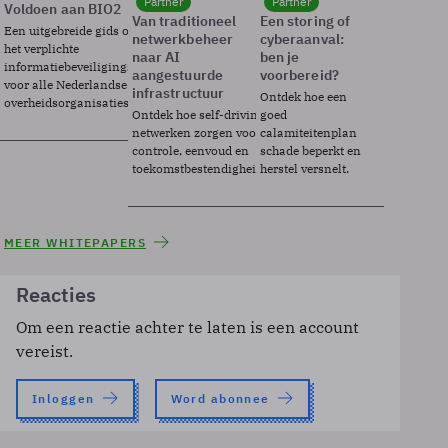
Partner
Partner
Voldoen aan BIO2
Van traditioneel
Een storing of
Een uitgebreide gids over BIO2,
netwerkbeheer
cyberaanval:
het verplichte
naar AI
ben je
informatiebeveiligingsframework
aangestuurde
voorbereid?
voor alle Nederlandse
infrastructuur
Ontdek hoe een
overheidsorganisaties.
Ontdek hoe self-driving
goed
netwerken zorgen voor
calamiteitenplan
controle, eenvoud en
schade beperkt en
toekomstbestendigheid.
herstel versnelt.
MEER WHITEPAPERS
Reacties
Om een reactie achter te laten is een account
vereist.
Inloggen
Word abonnee