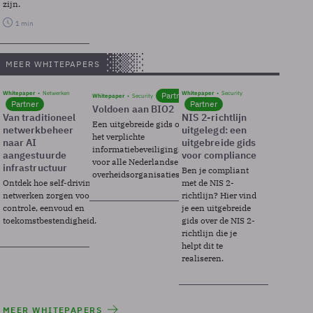
zijn.
1 min
MEER WHITEPAPERS
Whitepaper
Netwerken
Whitepaper
Security
Partner
Whitepaper
Security
Partner
Partner
Voldoen aan BIO2
Van traditioneel
NIS 2-richtlijn
Een uitgebreide gids over BIO2,
netwerkbeheer
uitgelegd: een
het verplichte
naar AI
uitgebreide gids
informatiebeveiligingsframework
aangestuurde
voor compliance
voor alle Nederlandse
infrastructuur
Ben je compliant
overheidsorganisaties.
Ontdek hoe self-driving
met de NIS 2-
netwerken zorgen voor
richtlijn? Hier vind
controle, eenvoud en
je een uitgebreide
toekomstbestendigheid.
gids over de NIS 2-
richtlijn die je
helpt dit te
realiseren.
MEER WHITEPAPERS