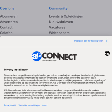
Over ons
Community
Abonneren
Events & Opleidingen
Adverteren
Nieuwsbrieven
Contact
Vacatures
Colofon
Whitepapers
Onze app
Privacyinstellingen
Volg ons
Redactionele partner
Algemene Voorwaarden & Copyrights
Privacy & Cookies