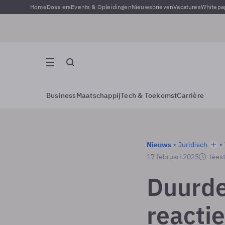
Home
Dossiers
Events & Opleidingen
Nieuwsbrieven
Vacatures
Whitepa
Business
Maatschappij
Tech & Toekomst
Carrière
Nieuws
Juridisch
17 februari 2025
leest
Duurder
reacti