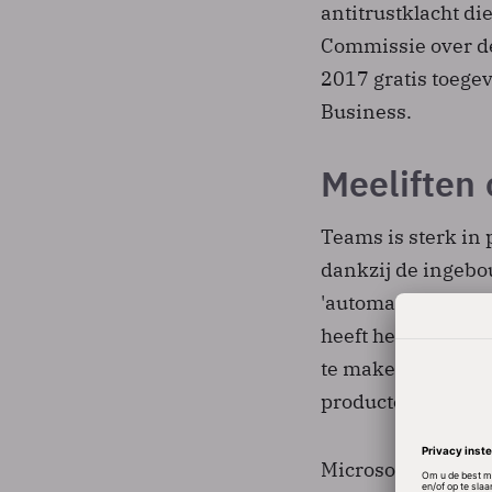
antitrustklacht d
Commissie over d
2017 gratis toegev
Business.
Meeliften 
Teams is sterk in
dankzij de ingebo
'automatisch meek
heeft het gebruik 
te maken, hoopt M
producten aantrekk
Microsoft heeft Te