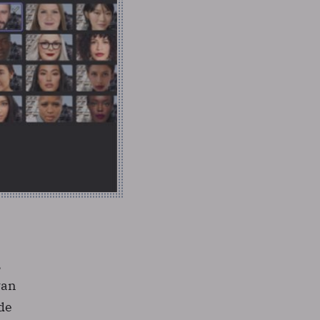
,
van
 de