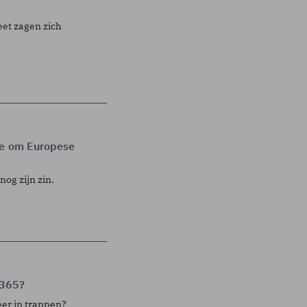
et zagen zich
ce om Europese
og zijn zin.
t365?
eer in trappen?