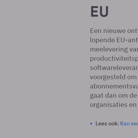
EU
Een nieuwe ontw
lopende EU-ant
meelevering van
productiviteits
softwarelevera
voorgesteld om O
abonnementsvar
gaat dan om de 
organisaties en
Lees ook:
Kan een