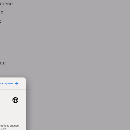
ropese
in
r
ede
osoft
duurder
n.
van het