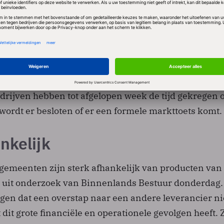
 de communicatie-app kost slechts 2 euro per maan
voering mét de veelgebruikte app. Bovendien betale
 los willen aanschaffen daar dan 5 euro per maand v
issie heeft nu aan enkele bedrijven om feedback
Microsoft-voorstel van een groter prijsverschil. De
drijven hebben tot afgelopen week de tijd gekregen 
wordt er besloten of er een formele markttoets komt.
nkelijk
gemeenten zijn sterk afhankelijk van producten van
jkt uit onderzoek van Binnenlands Bestuur donderdag.
en dat een overstap naar een andere leverancier ni
 dit grote financiële en operationele gevolgen heeft. 