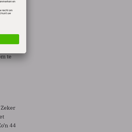
d
n
oor.
om te
 Zeker
et
Zo’n 44