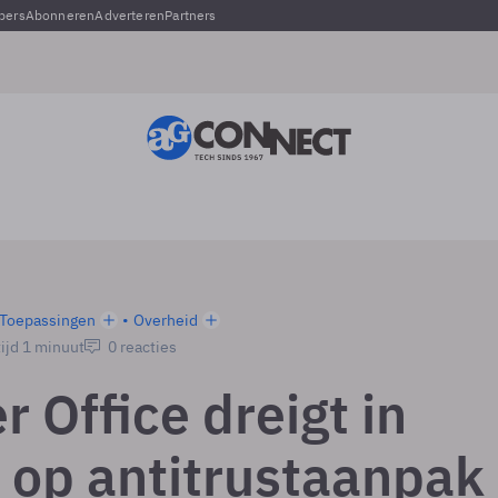
pers
Abonneren
Adverteren
Partners
Toepassingen
Overheid
ijd 1 minuut
0 reacties
 Office dreigt in
e op antitrustaanpak