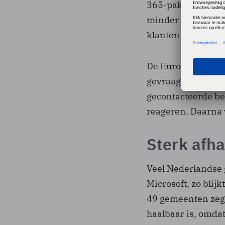
365-pakket zónder
minder dan de uit
klanten die Teams
De Europese Comm
gevraagd over het 
gecontacteerde be
reageren. Daarna 
Sterk afha
Veel Nederlandse 
Microsoft, zo bli
49 gemeenten zegg
haalbaar is, omdat