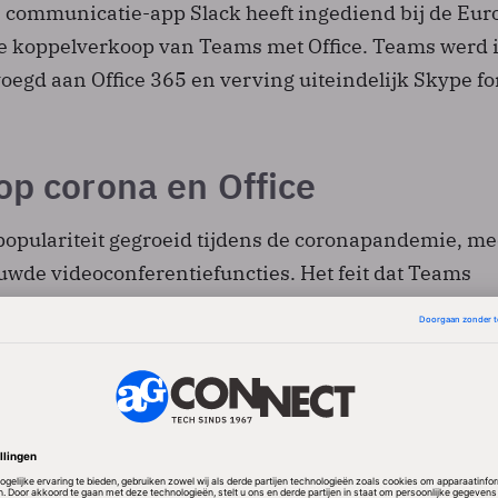
ie communicatie-app Slack heeft ingediend bij de Eu
e koppelverkoop van Teams met Office. Teams werd 
oegd aan Office 365 en verving uiteindelijk Skype fo
op corona en Office
 populariteit gegroeid tijdens de coronapandemie, m
uwde videoconferentiefuncties. Het feit dat Teams
wam' met het veelgebruikte kantoorpakket van Micr
ook flink aangejaagd. Door Office mét Teams straks 
icrosoft concurrenten meer ruimte te geven om hun
elijker te prijzen en gebruikers te laten overstappe
ams in 2023 losgekoppeld van Office. De uitvoering 