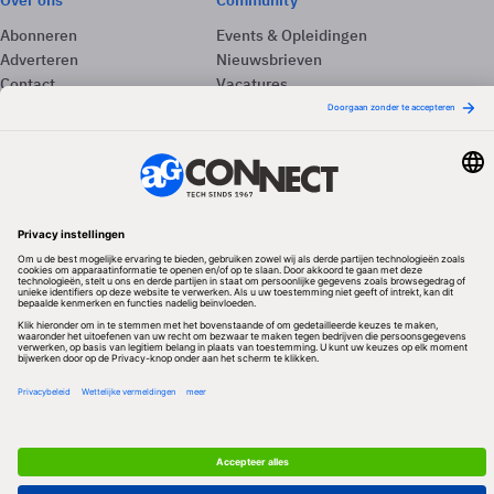
Over ons
Community
Abonneren
Events & Opleidingen
Adverteren
Nieuwsbrieven
Contact
Vacatures
Colofon
Whitepapers
Onze app
Privacyinstellingen
Volg ons
Redactionele partner
Algemene Voorwaarden & Copyrights
Privacy & Cookies