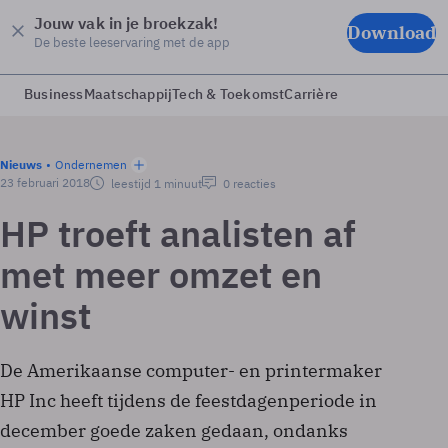
Jouw vak in je broekzak!
Download
De beste leeservaring met de app
Business
Maatschappij
Tech & Toekomst
Carrière
Nieuws
Ondernemen
23 februari 2018
leestijd 1 minuut
0 reacties
HP troeft analisten af
met meer omzet en
winst
De Amerikaanse computer- en printermaker
HP Inc heeft tijdens de feestdagenperiode in
december goede zaken gedaan, ondanks