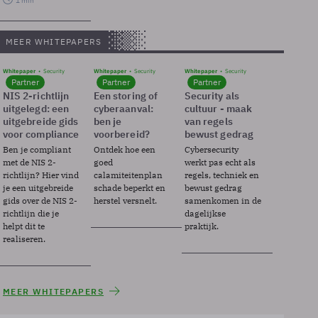
1 min
MEER WHITEPAPERS
Whitepaper
Security
Whitepaper
Security
Whitepaper
Security
Partner
Partner
Partner
NIS 2-richtlijn
Een storing of
Security als
uitgelegd: een
cyberaanval:
cultuur - maak
uitgebreide gids
ben je
van regels
voor compliance
voorbereid?
bewust gedrag
Ben je compliant
Ontdek hoe een
Cybersecurity
met de NIS 2-
goed
werkt pas echt als
richtlijn? Hier vind
calamiteitenplan
regels, techniek en
je een uitgebreide
schade beperkt en
bewust gedrag
gids over de NIS 2-
herstel versnelt.
samenkomen in de
richtlijn die je
dagelijkse
helpt dit te
praktijk.
realiseren.
MEER WHITEPAPERS