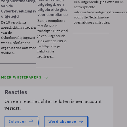
zorgplichtmaatregelen
Een uitgebreide gids over BIO2,
uitgelegd: een
van de
het verplichte
uitgebreide gids
Cyberbeveiligingswet
informatiebeveiligingsframewor
voor compliance
uitgelegd
voor alle Nederlandse
Ben je compliant
De 10 verplichte
overheidsorganisaties.
met de NIS 2-
zorgplichtmaatregelen
richtlijn? Hier vind
van de
je een uitgebreide
Cyberbeveiligingswet
gids over de NIS 2-
waar Nederlandse
richtlijn die je
organisaties aan moeten
helpt dit te
voldoen.
realiseren.
MEER WHITEPAPERS
Reacties
Om een reactie achter te laten is een account
vereist.
Inloggen
Word abonnee