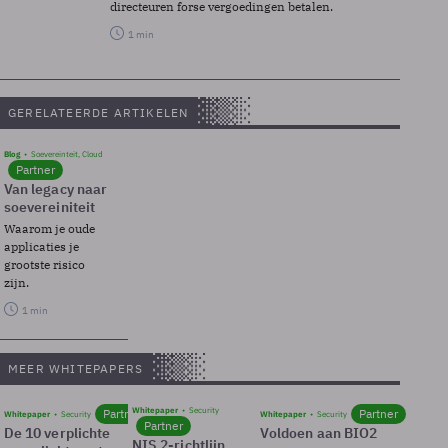
directeuren forse vergoedingen betalen.
1 min
GERELATEERDE ARTIKELEN
Blog
Soevereinteit, Cloud
Partner
Van legacy naar
soevereiniteit
Waarom je oude
applicaties je
grootste risico
zijn.
1 min
MEER WHITEPAPERS
Whitepaper
Security
Partner
Partner
Whitepaper
Security
Whitepaper
Security
Partner
De 10 verplichte
Voldoen aan BIO2
NIS 2-richtlijn