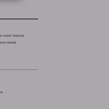
ar voor massa
uwe versie
we