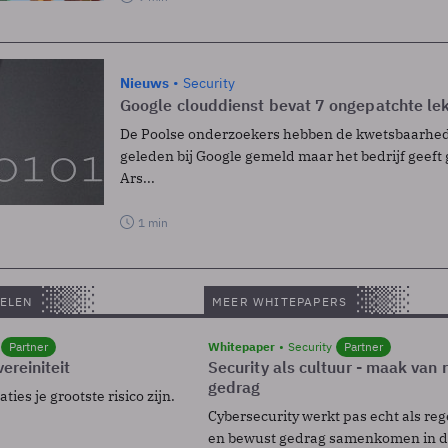
Nieuws
Security
Google clouddienst bevat 7 ongepatchte le
De Poolse onderzoekers hebben de kwetsbaarhed
geleden bij Google gemeld maar het bedrijf geeft 
Ars...
1 min
ELEN
MEER WHITEPAPERS
Partner
Whitepaper
Security
Partner
ereiniteit
Security als cultuur - maak van
gedrag
ies je grootste risico zijn.
Cybersecurity werkt pas echt als reg
en bewust gedrag samenkomen in de