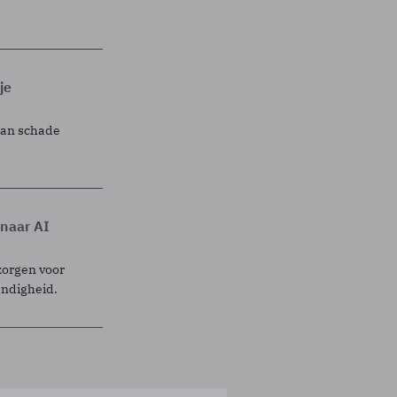
je
lan schade
 naar AI
zorgen voor
endigheid.