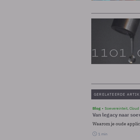
GERELATEERDE ARTIK
Blog
Soevereinteit, Cloud
Van legacy naar soev
Waarom je oude applicat
1 min