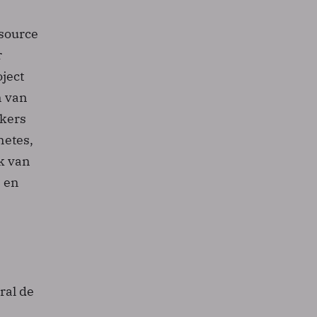
 source
r
ject
n van
ikers
etes,
ik van
M en
ral de