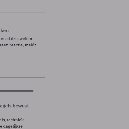
kken
en al drie weken
geen reactie, meldt
 regels bewust
els, techniek
 dagelijkse