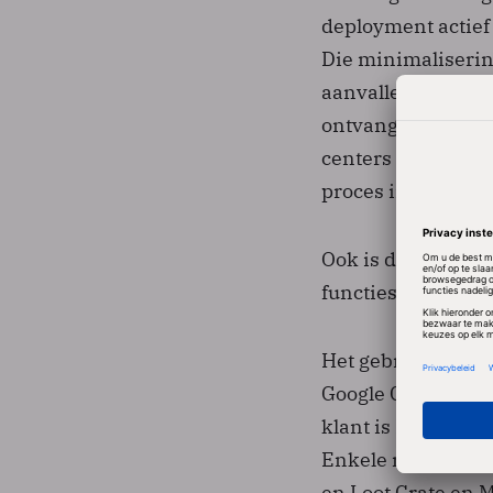
deployment actief
Die minimalisering
aanvallen van bui
ontvangst opnieuw 
centers veilig zij
proces ingaan.
Ook is de netwerk
functies voor hyb
Het gebruik van GK
Google Cloud, vert
klant is Philips Li
Enkele recentere 
en Loot Crate en 