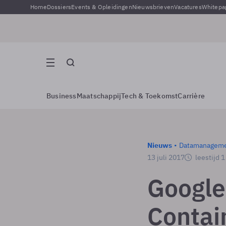
Home
Dossiers
Events & Opleidingen
Nieuwsbrieven
Vacatures
Whitepa
Business
Maatschappij
Tech & Toekomst
Carrière
Nieuws
Datamanagem
13 juli 2017
leestijd 
Google
Contai