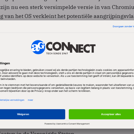
 zijn nu een sterk versimpelde versie in van Chromi
 van het OS verkleint het potentiële aangrijpingsvl
tenaf, zo redeneert Google. Verder worden data nu n
versleuteld, zodat ze niet alleen op de lijn naar de d
n, maar ook op het moment dat ze Google's load balan
ondersteuning van GKE uitgebreid. Zo zijn er nieuw
ride netwerken.
E, dat gezien wordt als een belangrijke pijler onder
ienvoudigde afgelopen jaar, zegt Google. Een belangr
ghting, dat vijf jaar geleden al voor Google Cloud koos.
klanten zijn BQ in Spanje, een van de grootste aanbi
Meetup in de Verenigde Staten.