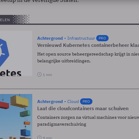
ELEN
Achtergrond
Infrastructuur
PRO
Vernieuwd Kubernetes containerbeheer kla
Het open source beheergereedschap krijgt in nie
belangrijke uitbreidingen.
1 min
Achtergrond
Cloud
PRO
Laat die cloudcontainers maar schuiven
Containers zorgen na virtual machines voor nieu
paradigmaverschuiving
9 min