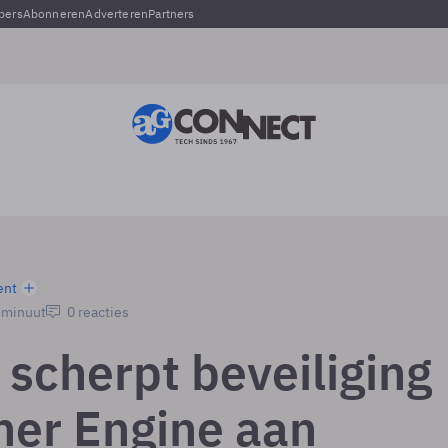
pers
Abonneren
Adverteren
Partners
ent
1 minuut
0 reacties
 scherpt beveiliging
ner Engine aan