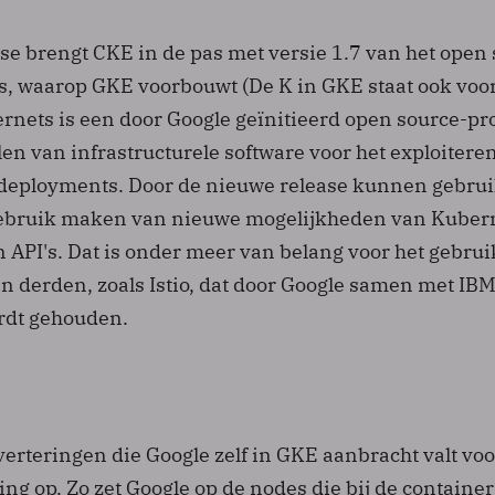
se brengt CKE in de pas met versie 1.7 van het open
s, waarop GKE voorbouwt (De K in GKE staat ook voo
rnets is een door Google geïnitieerd open source-pro
en van infrastructurele software voor het exploitere
 deployments. Door de nieuwe release kunnen gebru
ebruik maken van nieuwe mogelijkheden van Kubern
n API's. Dat is onder meer van belang voor het gebru
n derden, zoals Istio, dat door Google samen met IB
ordt gehouden.
erteringen die Google zelf in GKE aanbracht valt voo
ing op. Zo zet Google op de nodes die bij de container