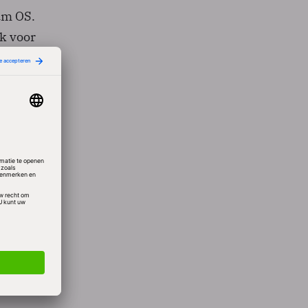
um OS.
ak voor
a
ata
cing
e
 de
ijke
eders