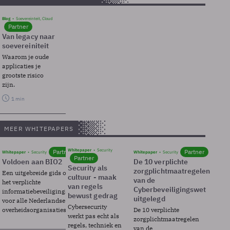
Blog
Soevereinteit, Cloud
Partner
Van legacy naar
soevereiniteit
Waarom je oude
applicaties je
grootste risico
zijn.
1 min
MEER WHITEPAPERS
Whitepaper
Security
Partner
Partner
Whitepaper
Security
Whitepaper
Security
Partner
Voldoen aan BIO2
De 10 verplichte
Security als
zorgplichtmaatregelen
Een uitgebreide gids over BIO2,
cultuur - maak
van de
het verplichte
van regels
Cyberbeveiligingswet
informatiebeveiligingsframework
bewust gedrag
uitgelegd
voor alle Nederlandse
Cybersecurity
overheidsorganisaties.
De 10 verplichte
werkt pas echt als
zorgplichtmaatregelen
regels, techniek en
van de