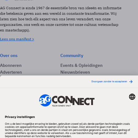
AG Connect is sinds 1967 de essentiële bron van ideeën en informatie
die betekenis geven aan een wereld in constante transformatie. Wij
laten zien hoe tech elk aspect van ons leven verandert, van onze
organisaties, ons werk en onze carrière tot onze cultuur, wetenschap
en maatschappij.
Lees ons manifest >
Over ons
Community
Abonneren
Events & Opleidingen
Adverteren
Nieuwsbrieven
Contact
Vacatures
Colofon
Whitepapers
Onze app
Privacyinstellingen
Volg ons