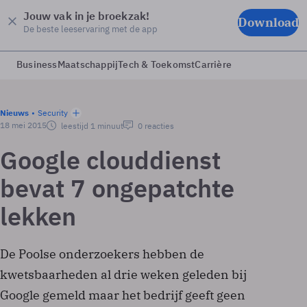
Jouw vak in je broekzak!
Download
De beste leeservaring met de app
Business
Maatschappij
Tech & Toekomst
Carrière
Nieuws
Security
18 mei 2015
leestijd 1 minuut
0 reacties
Google clouddienst
bevat 7 ongepatchte
lekken
De Poolse onderzoekers hebben de
kwetsbaarheden al drie weken geleden bij
Google gemeld maar het bedrijf geeft geen