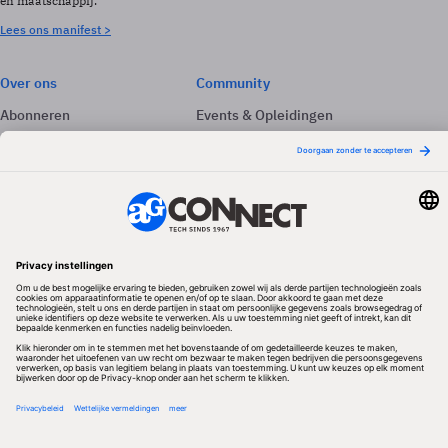
en maatschappij.
Lees ons manifest >
Over ons
Community
Abonneren
Events & Opleidingen
Adverteren
Nieuwsbrieven
Contact
Vacatures
Colofon
Whitepapers
Onze app
Privacyinstellingen
Volg ons
Redactionele partner