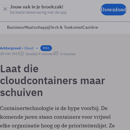
Jouw vak in je broekzak!
Download
De beste leeservaring met de app
Business
Maatschappij
Tech & Toekomst
Carrière
Achtergrond
Cloud
PRO
18 mei 2017
leestijd 9 minuten
0 reacties
Laat die
cloudcontainers maar
schuiven
Containertechnologie is de hype voorbij. De
komende jaren staan containers voor vrijwel
elke organisatie hoog op de prioriteitenlijst. Ze