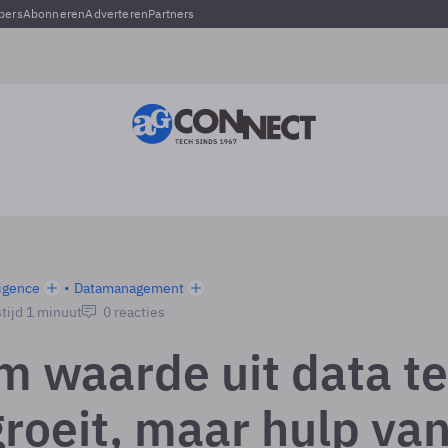
pers
Abonneren
Adverteren
Partners
ligence
Datamanagement
tijd 1 minuut
0 reacties
m waarde uit data te
groeit, maar hulp va