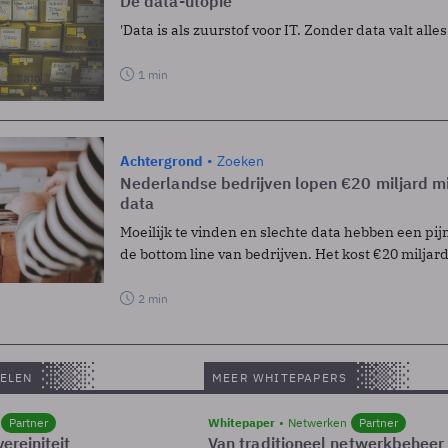
De data-utopie
'Data is als zuurstof voor IT. Zonder data valt alles
1 min
Achtergrond
Zoeken
Nederlandse bedrijven lopen €20 miljard mi
data
Moeilijk te vinden en slechte data hebben een pij
de bottom line van bedrijven. Het kost €20 miljard
2 min
ELEN
MEER WHITEPAPERS
Partner
Whitepaper
Netwerken
Partner
ereiniteit
Van traditioneel netwerkbeheer