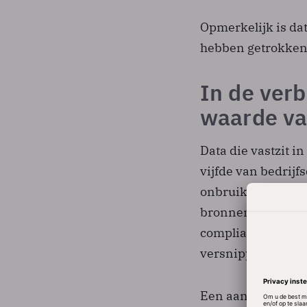
Opmerkelijk is dat
hebben getrokken 
In de verb
waarde va
Data die vastzit i
vijfde van bedrijf
onbruikbaar. Opval
bronnen de meest w
complianceproblem
versnipperd klant
Een aanpak die ter