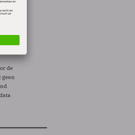
et
cent)
an
,
oor de
t geen
end
data