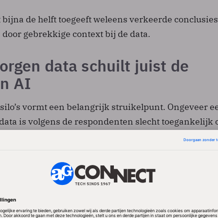
 bijna de helft toegeeft weleens verkeerde conclusies
door gebrekkige context bij de data.
orgen data schuilt juist de
n AI
n silo’s vormt een belangrijk struikelpunt. Ongeveer e
sdata is volgens de respondenten slecht toegankelijk 
lend genoeg denkt 70 procent dat juist in die afgesl
aardevolle inzichten zitten. De risico’s lopen uitee
en tot trage of zwakke besluitvorming en een
beeld.
rein wint is ‘zero-copy’-architectuur. Daarbij komen