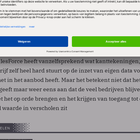
ar de data in plaats van andersom, zodat datasets ni
erplaatst of gedupliceerd. Meer dan de helft (56 pro
s zegt hiermee al te zijn begonnen. Vroege adopters
tenservice en sneller verloop van AI‑initiatieven d
lesForce heeft vanzelfsprekend wat kanttekeningen
ijf zelf heel hard stuurt op de inzet van eigen data v
et in het aanbod heeft. Maar het betekent niet dat he
geeft maar weer eens aan dat de veel bedrijven blijv
 het op orde brengen en het krijgen van toegang tot 
l waarde in verscholen zit
ELEN