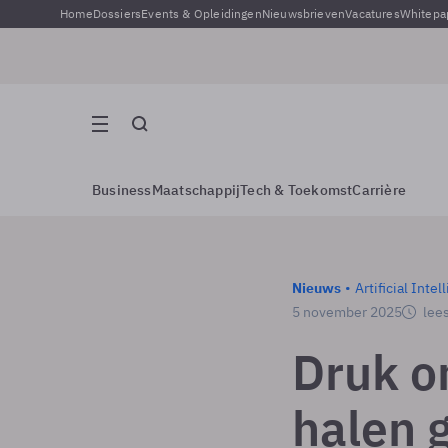
Home
Dossiers
Events & Opleidingen
Nieuwsbrieven
Vacatures
Whitepa
Business
Maatschappij
Tech & Toekomst
Carrière
Nieuws
Artificial Intel
5 november 2025
lees
Druk o
halen 