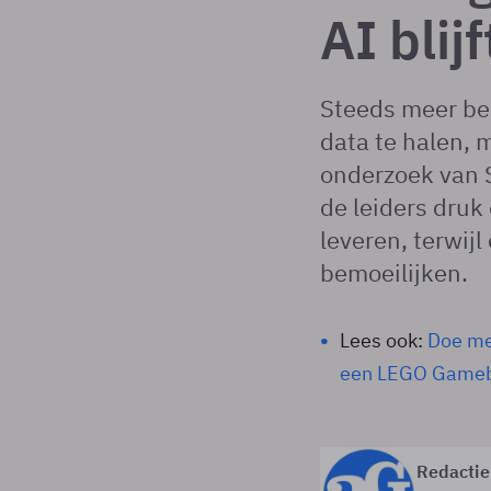
AI blij
Steeds meer be
data te halen, 
onderzoek van S
de leiders druk
leveren, terwij
bemoeilijken.
Lees ook:
Doe me
een LEGO Gameb
Redactie