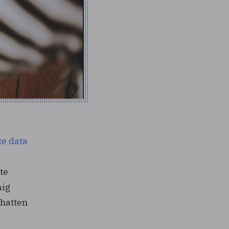
te data
te
nig
chatten