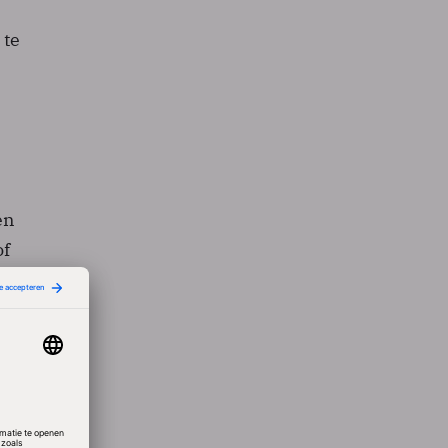
 te
en
of
oten
n van