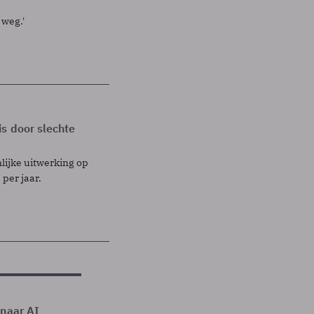
 weg.'
s door slechte
nlijke uitwerking op
 per jaar.
 naar AI