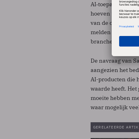
AI‑toepassingen na
hoeven te worden v
van de organisatie
melden betere klan
branchegenoten.
De navraag van Sa
aangezien het bedr
AI-producten die h
waarde heeft. Het 
moeite hebben met
waar mogelijk vee
GERELATEERDE ARTIK