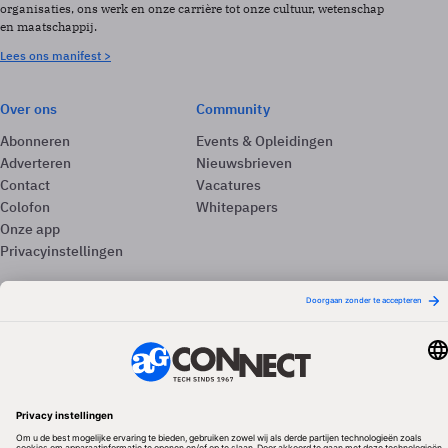
organisaties, ons werk en onze carrière tot onze cultuur, wetenschap
en maatschappij.
Lees ons manifest >
Over ons
Community
Abonneren
Events & Opleidingen
Adverteren
Nieuwsbrieven
Contact
Vacatures
Colofon
Whitepapers
Onze app
Privacyinstellingen
Volg ons
Redactionele partner