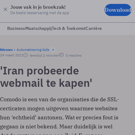
Jouw vak in je broekzak!
Download
De beste leeservaring met de app
Business
Maatschappij
Tech & Toekomst
Carrière
Nieuws
Automatisering Gids
24 maart 2011
leestijd 2 minuten
0 reacties
'Iran probeerde
webmail te kapen'
Comodo is een van de organisaties die de SSL-
certicaten mogen uitgeven waarmee websites
hun ‘echtheid’ aantonen. Wat er precies fout is
gegaan is niet bekend. Maar duidelijk is wel