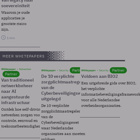
Van legacy naar
soevereiniteit
Waarom je oude
applicaties je
grootste risico
zijn.
1 min
MEER WHITEPAPERS
Whitepaper
Netwerken
Partner
Partner
Whitepaper
Security
Whitepaper
Security
Partner
De 10 verplichte
Voldoen aan BIO2
Van traditioneel
zorgplichtmaatregelen
Een uitgebreide gids over BIO2,
netwerkbeheer
van de
het verplichte
naar AI
Cyberbeveiligingswet
informatiebeveiligingsframewor
aangestuurde
uitgelegd
voor alle Nederlandse
infrastructuur
De 10 verplichte
overheidsorganisaties.
Ontdek hoe self-driving
zorgplichtmaatregelen
netwerken zorgen voor
van de
controle, eenvoud en
Cyberbeveiligingswet
toekomstbestendigheid.
waar Nederlandse
organisaties aan moeten
voldoen.