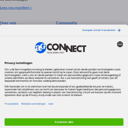
Lees ons manifest >
Over ons
Community
Abonneren
Events & Opleidingen
Adverteren
Nieuwsbrieven
Contact
Vacatures
Colofon
Whitepapers
Onze app
Privacyinstellingen
Volg ons
Redactionele partner