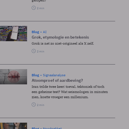
gelopen?
2 min
Blog
AI
Grok, etymologie en betekenis
Grok is net zo niet-origineel als X zelf.
2 min
Blog
Signaalanalyse
Atoomproef of aardbeving?
Iran trilde twee keer: toeval, tektoniek of toch
een geheime test? Wat seismologen in minuten
zien, kostte vroeger een millenium.
2 min
Blog
Noodpakket