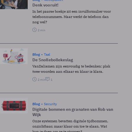
Denk vooruit!
In het paarse boekje zit een invulformulier voor
telefoonnummers. Maar werkt de telefoon dan
nog wel?
2 min
Blog
Taal
De Snollebollekeslag
VanDalismen zijn eenvoudig te bedenken: plak
twee woorden aan elkaar en klaar is klara.
2 min
1
Blog
Security
Digitale bommen en granaten van Rob van
Wijk
Onze systemen bevatten digitale tijdbommen,
onzichtbaar, maar klaar om toe te slaan. Wat
kun je doen om ze te stoppen?