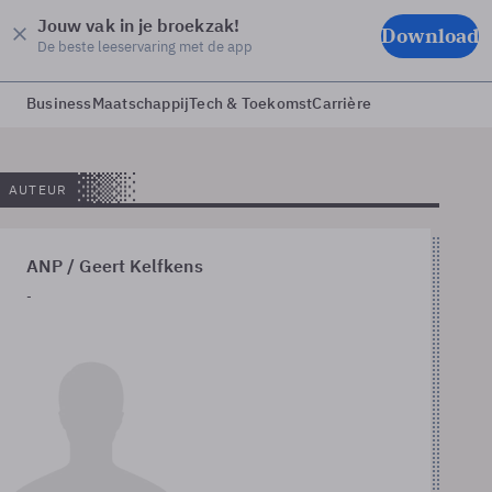
Jouw vak in je broekzak!
Download
De beste leeservaring met de app
Business
Maatschappij
Tech & Toekomst
Carrière
AUTEUR
ANP / Geert Kelfkens
-