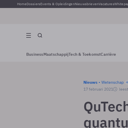
Home
Dossiers
Events & Opleidingen
Nieuwsbrieven
Vacatures
Whitepa
Business
Maatschappij
Tech & Toekomst
Carrière
Nieuws
Wetenschap
17 februari 2021
leest
QuTech
quant