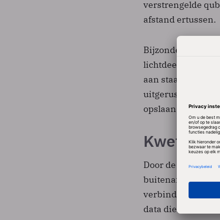
verstrengelde qubi
afstand ertussen.
Bijzonder is dat f
lichtdeeltjes (fot
aan staat, wat eerd
uitgerust met een
opslaan.
Kwetsbare
Door de zeer ster
buitenaf moeten 
verbindingen kunn
data die erover w