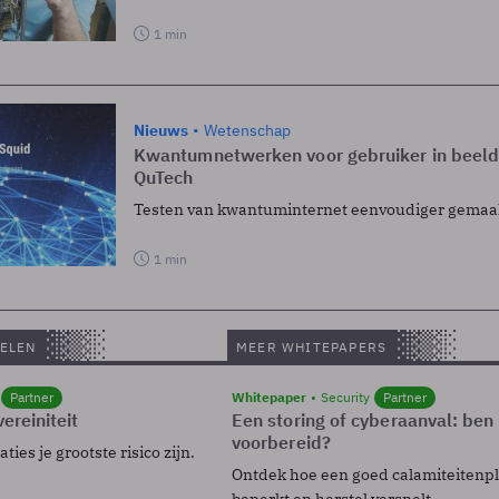
1 min
Nieuws
Wetenschap
Kwantumnetwerken voor gebruiker in beeld
QuTech
Testen van kwantuminternet eenvoudiger gemaa
1 min
ELEN
MEER WHITEPAPERS
Partner
Whitepaper
Security
Partner
ereiniteit
Een storing of cyberaanval: ben 
voorbereid?
ies je grootste risico zijn.
Ontdek hoe een goed calamiteitenp
beperkt en herstel versnelt.