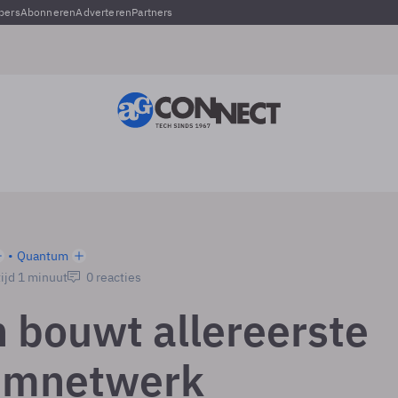
pers
Abonneren
Adverteren
Partners
Quantum
ijd 1 minuut
0 reacties
 bouwt allereerste
umnetwerk