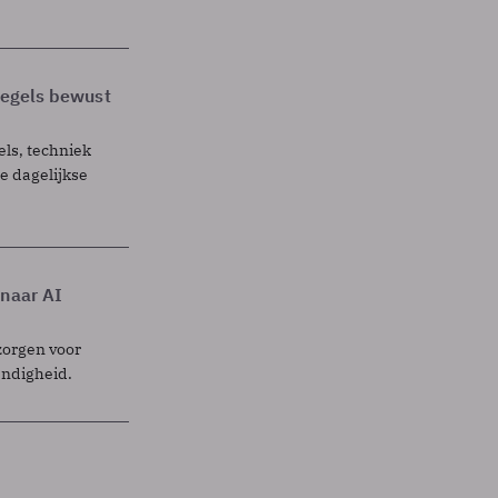
 regels bewust
els, techniek
 dagelijkse
 naar AI
zorgen voor
endigheid.