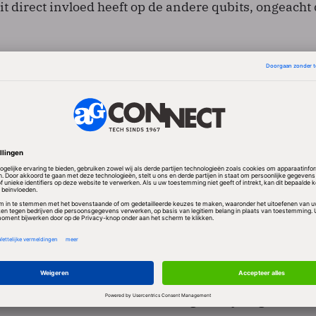
t direct invloed heeft op de andere qubits, ongeacht
ysieke qubits met elkaar zijn verbonden in plaats van 
onen). Het netwerk kan bovendien een signaal geven d
er alleen achteraf vast te stellen was. Ook is het net
 eigen quantumgeheugen dat informatie korte tijd ka
 verbindingen
ke gevoeligheid van verstrengeling voor invloeden va
quantumverbindingen goed worden afgeschermd. De
en heel snel kapot gaan. Bijkomend voordeel is dat
orden verzonden eveneens zeer goed zijn afgescher