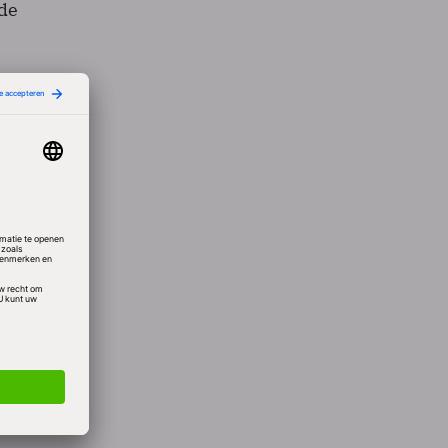
 de
via
at het
werk
n
n
 de
md voor