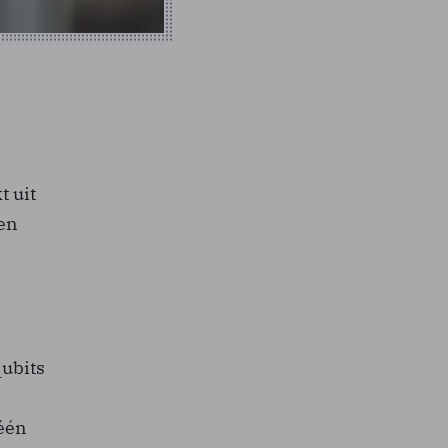
t uit
en
ubits
 één