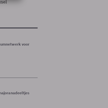
snel
tumnetwerk voor
ajoranadeeltjes