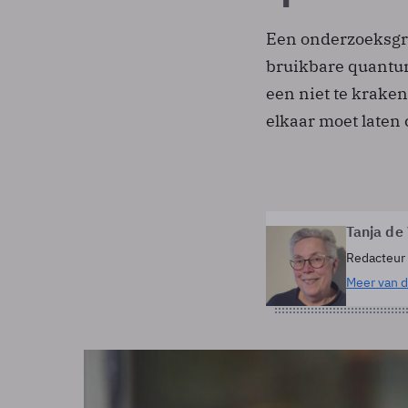
Een onderzoeksgroe
bruikbare quantu
een niet te krake
elkaar moet late
Tanja de
Redacteur
Meer van d