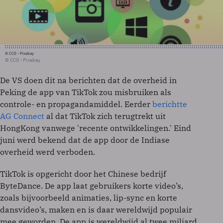
© CC0 - Pixabay
© CC0 - Pixabay
De VS doen dit na berichten dat de overheid in
Peking de app van TikTok zou misbruiken als
controle- en propagandamiddel. Eerder
berichtte
AG Connect
al dat TikTok zich terugtrekt uit
HongKong vanwege 'recente ontwikkelingen.' Eind
juni werd bekend dat de app door de Indiase
overheid werd verboden.
TikTok is opgericht door het Chinese bedrijf
ByteDance. De app laat gebruikers korte video’s,
zoals bijvoorbeeld animaties, lip-sync en korte
dansvideo’s, maken en is daar wereldwijd populair
mee geworden. De app is wereldwijd al twee miljard