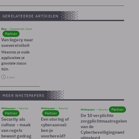
GERELATEERDE ARTIKELEN
Blog
Soevereinteit, Cloud
Partner
Van legacy naar
soevereiniteit
Waarom je oude
applicaties je
grootste risico
zijn.
1 min
MEER WHITEPAPERS
Whitepaper
Security
Whitepaper
Security
Partner
Whitepaper
Security
Partner
Partner
De 10 verplichte
Security als
Een storing of
zorgplichtmaatregelen
cultuur - maak
cyberaanval:
van de
van regels
ben je
Cyberbeveiligingswet
bewust gedrag
voorbereid?
uitgelegd