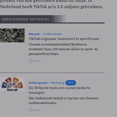
procent van alle gebruikers kwam uit India. In
Nederland heeft TikTok zo’n 3,5 miljoen gebruikers.
GERELATEERDE ARTIKELEN
Nieuws
Ondernemen
TikTok-eigenaar investeert in sportforum
Chinees socialemediabedrijf ByteDance
investeert bijna 200 miljoen dollar in sport- en
gameplatform Hupu.
1 min
Achtergrond
Marketing
PRO
De 10 beste tools om social media te
managen
Eén Nederlands bedrijf in top tien van Zwitsers
onderzoeksbureau.
2 min