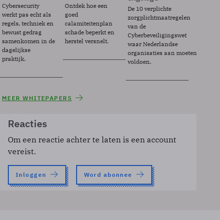
Cybersecurity
Ontdek hoe een
De 10 verplichte
werkt pas echt als
goed
zorgplichtmaatregelen
regels, techniek en
calamiteitenplan
van de
bewust gedrag
schade beperkt en
Cyberbeveiligingswet
samenkomen in de
herstel versnelt.
waar Nederlandse
dagelijkse
organisaties aan moeten
praktijk.
voldoen.
MEER WHITEPAPERS
Reacties
Om een reactie achter te laten is een account
vereist.
Inloggen
Word abonnee