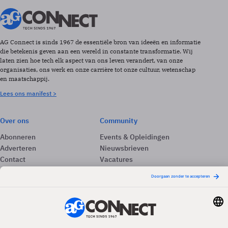
AG Connect is sinds 1967 de essentiële bron van ideeën en informatie
die betekenis geven aan een wereld in constante transformatie. Wij
laten zien hoe tech elk aspect van ons leven verandert, van onze
organisaties, ons werk en onze carrière tot onze cultuur, wetenschap
en maatschappij.
Lees ons manifest >
Over ons
Community
Abonneren
Events & Opleidingen
Adverteren
Nieuwsbrieven
Contact
Vacatures
Colofon
Whitepapers
Onze app
Privacyinstellingen
Volg ons