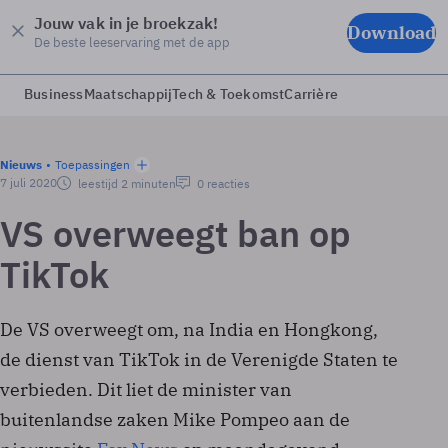
Jouw vak in je broekzak!
Download
De beste leeservaring met de app
Business
Maatschappij
Tech & Toekomst
Carrière
Nieuws
Toepassingen
7 juli 2020
leestijd 2 minuten
0 reacties
VS overweegt ban op
TikTok
De VS overweegt om, na India en Hongkong,
de dienst van TikTok in de Verenigde Staten te
verbieden. Dit liet de minister van
buitenlandse zaken Mike Pompeo aan de