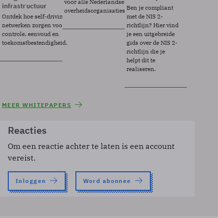
voor alle Nederlandse
infrastructuur
Ben je compliant
overheidsorganisaties.
Ontdek hoe self-driving
met de NIS 2-
netwerken zorgen voor
richtlijn? Hier vind
controle, eenvoud en
je een uitgebreide
toekomstbestendigheid.
gids over de NIS 2-
richtlijn die je
helpt dit te
realiseren.
MEER WHITEPAPERS
Reacties
Om een reactie achter te laten is een account
vereist.
Inloggen
Word abonnee