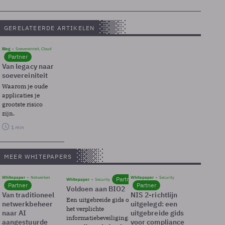
GERELATEERDE ARTIKELEN
Blog
Soevereinteit, Cloud
Partner
Van legacy naar
soevereiniteit
Waarom je oude
applicaties je
grootste risico
zijn.
1 min
MEER WHITEPAPERS
Whitepaper
Netwerken
Whitepaper
Security
Partner
Whitepaper
Security
Partner
Partner
Voldoen aan BIO2
Van traditioneel
NIS 2-richtlijn
Een uitgebreide gids over BIO2,
netwerkbeheer
uitgelegd: een
het verplichte
naar AI
uitgebreide gids
informatiebeveiligingsframework
aangestuurde
voor compliance