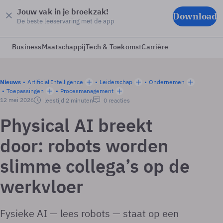
Jouw vak in je broekzak!
Download
De beste leeservaring met de app
Business
Maatschappij
Tech & Toekomst
Carrière
Nieuws
Artificial Intelligence
Leiderschap
Ondernemen
Toepassingen
Procesmanagement
12 mei 2026
leestijd 2 minuten
0 reacties
Physical AI breekt
door: robots worden
slimme collega’s op de
werkvloer
Fysieke AI — lees robots — staat op een