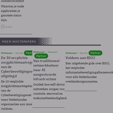
soevereiniteit
Waarom je oude
applicaties je
grootste risico
zijn.
1 min
MEER WHITEPAPERS
Whitepaper
Netwerken
Partner
Partner
Whitepaper
Security
Whitepaper
Security
Partner
De 10 verplichte
Voldoen aan BIO2
Van traditioneel
zorgplichtmaatregelen
Een uitgebreide gids over BIO2,
netwerkbeheer
van de
het verplichte
naar AI
Cyberbeveiligingswet
informatiebeveiligingsframewor
aangestuurde
uitgelegd
voor alle Nederlandse
infrastructuur
De 10 verplichte
overheidsorganisaties.
Ontdek hoe self-driving
zorgplichtmaatregelen
netwerken zorgen voor
van de
controle, eenvoud en
Cyberbeveiligingswet
toekomstbestendigheid.
waar Nederlandse
organisaties aan moeten
voldoen.