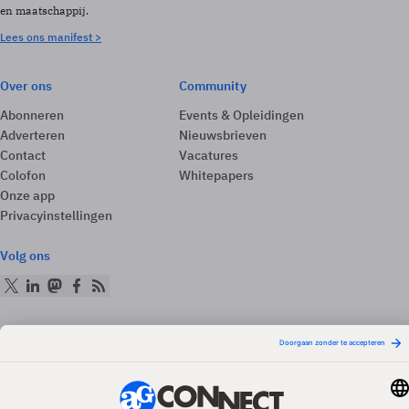
en maatschappij.
Lees ons manifest >
Over ons
Community
Abonneren
Events & Opleidingen
Adverteren
Nieuwsbrieven
Contact
Vacatures
Colofon
Whitepapers
Onze app
Privacyinstellingen
Volg ons
Redactionele partner