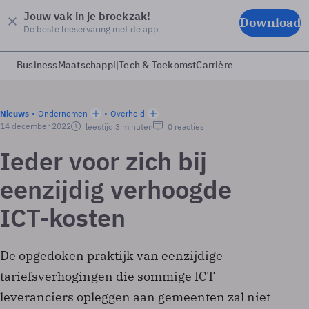
Jouw vak in je broekzak!
Download
De beste leeservaring met de app
Business
Maatschappij
Tech & Toekomst
Carrière
Nieuws
Ondernemen
Overheid
14 december 2022
leestijd 3 minuten
0 reacties
Ieder voor zich bij
eenzijdig verhoogde
ICT-kosten
De opgedoken praktijk van eenzijdige
tariefsverhogingen die sommige ICT-
leveranciers opleggen aan gemeenten zal niet