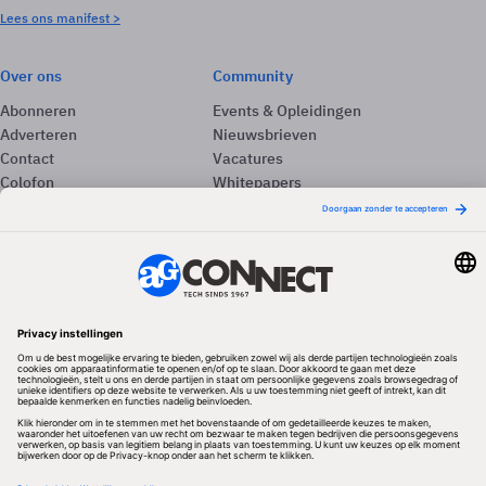
Lees ons manifest >
Over ons
Community
Abonneren
Events & Opleidingen
Adverteren
Nieuwsbrieven
Contact
Vacatures
Colofon
Whitepapers
Onze app
Privacyinstellingen
Volg ons
Redactionele partner
Algemene Voorwaarden & Copyrights