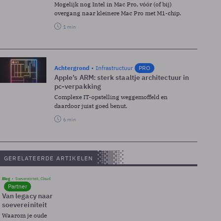
Mogelijk nog Intel in Mac Pro, vóór (of bij)
overgang naar kleinere Mac Pro met M1-chip.
1 min
Achtergrond
Infrastructuur
PRO
Apple’s ARM: sterk staaltje architectuur in
pc-verpakking
Complexe IT-opstelling weggemoffeld en
daardoor juist goed benut.
6 min
GERELATEERDE ARTIKELEN
Blog
Soevereinteit, Cloud
Partner
Van legacy naar
soevereiniteit
Waarom je oude