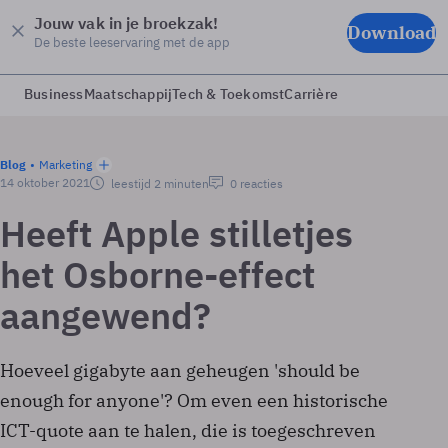
Jouw vak in je broekzak!
Download
De beste leeservaring met de app
Business
Maatschappij
Tech & Toekomst
Carrière
Blog
Marketing
14 oktober 2021
leestijd 2 minuten
0 reacties
Heeft Apple stilletjes
het Osborne-effect
aangewend?
Hoeveel gigabyte aan geheugen 'should be
enough for anyone'? Om even een historische
ICT-quote aan te halen, die is toegeschreven