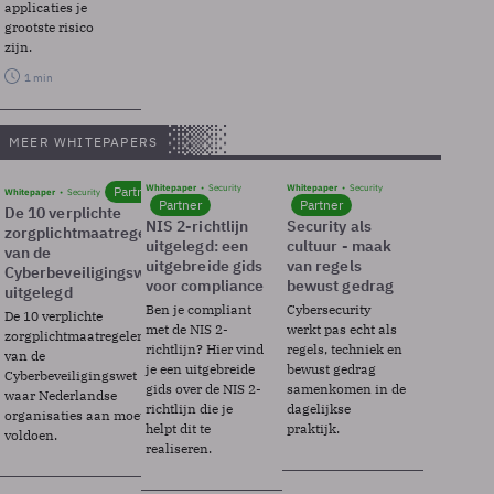
applicaties je
grootste risico
zijn.
1 min
MEER WHITEPAPERS
Whitepaper
Security
Whitepaper
Security
Partner
Whitepaper
Security
Partner
Partner
De 10 verplichte
NIS 2-richtlijn
Security als
zorgplichtmaatregelen
uitgelegd: een
cultuur - maak
van de
uitgebreide gids
van regels
Cyberbeveiligingswet
voor compliance
bewust gedrag
uitgelegd
Ben je compliant
Cybersecurity
De 10 verplichte
met de NIS 2-
werkt pas echt als
zorgplichtmaatregelen
richtlijn? Hier vind
regels, techniek en
van de
je een uitgebreide
bewust gedrag
Cyberbeveiligingswet
gids over de NIS 2-
samenkomen in de
waar Nederlandse
richtlijn die je
dagelijkse
organisaties aan moeten
helpt dit te
praktijk.
voldoen.
realiseren.