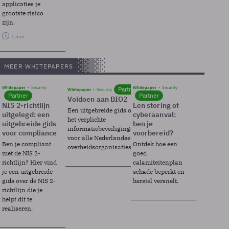
applicaties je
grootste risico
zijn.
1 min
MEER WHITEPAPERS
Whitepaper
Security
Whitepaper
Security
Partner
Whitepaper
Security
Partner
Partner
Voldoen aan BIO2
NIS 2-richtlijn
Een storing of
Een uitgebreide gids over BIO2,
uitgelegd: een
cyberaanval:
het verplichte
uitgebreide gids
ben je
informatiebeveiligingsframework
voor compliance
voorbereid?
voor alle Nederlandse
Ben je compliant
Ontdek hoe een
overheidsorganisaties.
met de NIS 2-
goed
richtlijn? Hier vind
calamiteitenplan
je een uitgebreide
schade beperkt en
gids over de NIS 2-
herstel versnelt.
richtlijn die je
helpt dit te
realiseren.