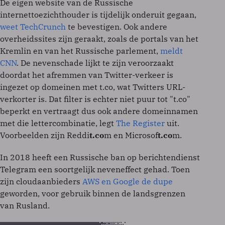
De eigen website van de Russische
internettoezichthouder is tijdelijk onderuit gegaan,
weet TechCrunch
te bevestigen. Ook andere
overheidssites zijn geraakt, zoals de portals van het
Kremlin en van het Russische parlement,
meldt
CNN
. De nevenschade lijkt te zijn veroorzaakt
doordat het afremmen van Twitter-verkeer is
ingezet op domeinen met t.co, wat Twitters URL-
verkorter is. Dat filter is echter niet puur tot "t.co"
beperkt en vertraagt dus ook andere domeinnamen
met die lettercombinatie, legt
The Register
uit.
Voorbeelden zijn Reddi
t.co
m en Microsof
t.co
m.
In 2018 heeft een Russische ban op berichtendienst
Telegram een soortgelijk neveneffect gehad. Toen
zijn cloudaanbieders
AWS en Google de dupe
geworden, voor gebruik binnen de landsgrenzen
van Rusland.