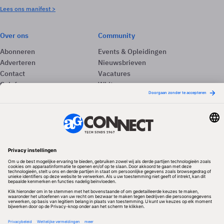
Lees ons manifest >
Over ons
Community
Abonneren
Events & Opleidingen
Adverteren
Nieuwsbrieven
Contact
Vacatures
Colofon
Whitepapers
Onze app
Privacyinstellingen
Volg ons
Redactionele partner
Algemene Voorwaarden & Copyrights