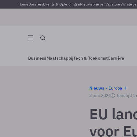
Home
Dossiers
Events & Opleidingen
Nieuwsbrieven
Vacatures
Whitepa
Business
Maatschappij
Tech & Toekomst
Carrière
Nieuws
Europa
3 juni 2026
leestijd 1
EU lan
voor E