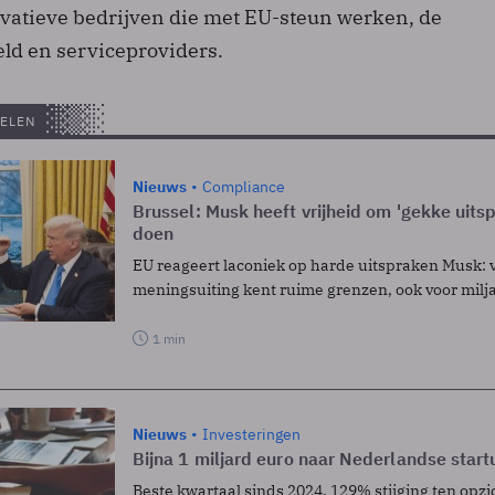
ovatieve bedrijven die met EU-steun werken, de
ld en serviceproviders.
ELEN
Nieuws
Compliance
Brussel: Musk heeft vrijheid om 'gekke uits
doen
EU reageert laconiek op harde uitspraken Musk: v
meningsuiting kent ruime grenzen, ook voor milja
1 min
Nieuws
Investeringen
Bijna 1 miljard euro naar Nederlandse start
Beste kwartaal sinds 2024, 129% stijging ten opzi