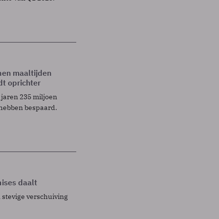
nen maaltijden
dt oprichter
 jaren 235 miljoen
 hebben bespaard.
mises daalt
 stevige verschuiving