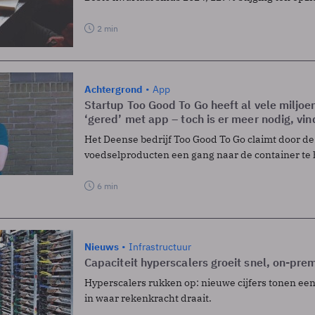
2 min
Achtergrond
App
Startup Too Good To Go heeft al vele miljoe
‘gered’ met app – toch is er meer nodig, vin
Het Deense bedrijf Too Good To Go claimt door de
voedselproducten een gang naar de container te
6 min
Nieuws
Infrastructuur
Capaciteit hyperscalers groeit snel, on-pre
Hyperscalers rukken op: nieuwe cijfers tonen een
in waar rekenkracht draait.