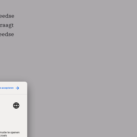
weedse
draagt
weedse
m thuis
jfers
e
itaal’,
tups,