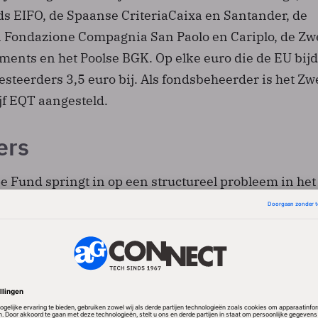
s EIFO, de Spaanse CriteriaCaixa en Santander, de
n Fondazione Compagnia San Paolo en Cariplo, de Z
ments en het Poolse BGK. Op elke euro die de EU bij
esteerders 3,5 euro bij. Als fondsbeheerder is het Z
jf EQT aangesteld.
ers
e Fund springt in op een structureel probleem in het
e-ecosysteem. Europese scale-ups hebben moeite o
nden zodra hun kapitaalbehoefte richting de negen ci
en daardoor vaak naar de Verenigde Staten. ‘Het
gen van Europa hangt af van het opschalen van onz
n onze eigen strategische sectoren, met ons eigen kap
is Ekaterina Zaharieva, verantwoordelijk voor Star