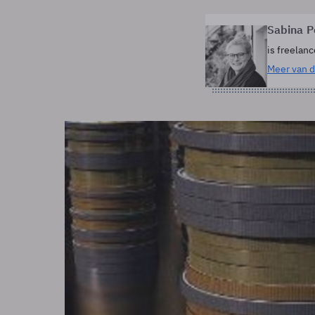
Sabina 
is freelanc
Meer van d