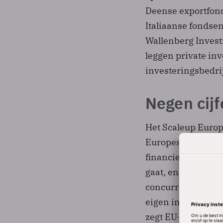
Deense exportfond
Italiaanse fondse
Wallenberg Invest
leggen private inv
investeringsbedri
Negen cijf
Het Scaleup Europ
Europese innovati
financiering te vi
gaat, en vertrekk
concurrentievermo
eigen innovatie, i
zegt EU-Commissar