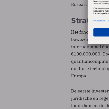
Research and Inno
Strategis
Het fonds richt zi
bewezen hebben ma
internationaal do
€100.000.000. Doe
quantumcomputing,
dual-use technolog
Europa.
De eerste investe
juridische en reg
fonds lanceerde d