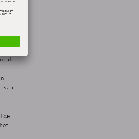
ond de
en
ie van
t de
het