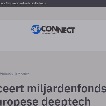
pers
Abonneren
Adverteren
Partners
 minuut
0 reacties
ceert miljardenfond
uropese deeptech