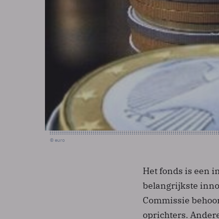
© euro
Het fonds is een i
belangrijkste inn
Commissie behoort
oprichters. Ander