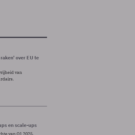
praken' over EU te
rijheid van
rdairs.
ups en scale-ups
chte van Q1 2025.