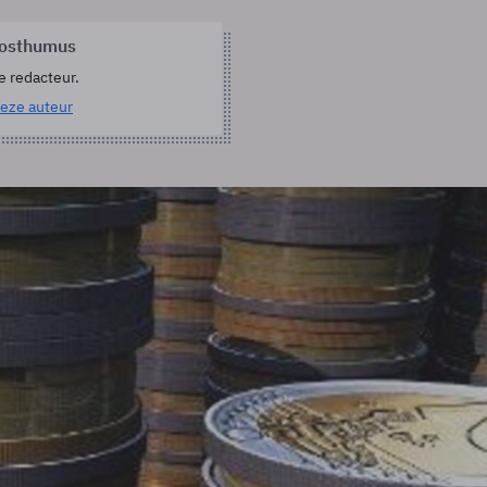
Posthumus
e redacteur.
eze auteur