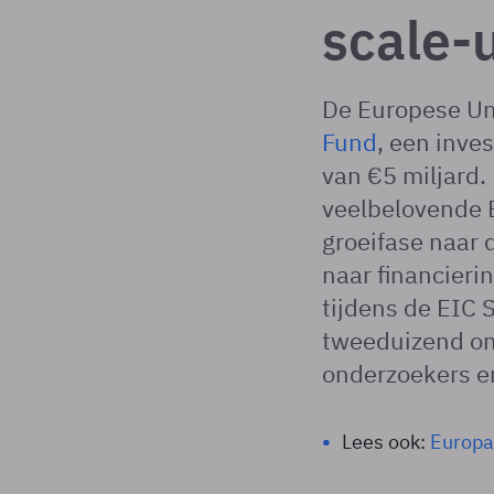
scale-
De Europese Un
Fund
, een inve
van €5 miljard
veelbelovende 
groeifase naar 
naar financierin
tijdens de EIC 
tweeduizend on
onderzoekers 
Lees ook:
Europa