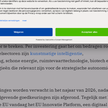
vation.
che autonomie
ch op de groeifase: bedrijven die hun technologie al
ar grote kapitaalinjecties nodig hebben om
or te breken. Per investering gaat het om bedragen r
lsectoren zijn
kunstmatige intelligentie
,
 schone energie, ruimtevaarttechnologie, biotech 
ieën die relevant zijn voor de strategische autonom
ringen worden verwacht in het najaar van 2026, nada
elgevende goedkeuringen zijn afgerond. Tegelijk met 
e EU vandaag het EU Innovatie Platform, een digitaal