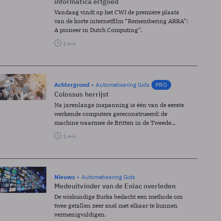
informatica erfgoed
Vandaag vindt op het CWI de première plaats
van de korte internetfilm “Remembering ARRA”:
A pioneer in Dutch Computing”.
1 min
Achtergrond
Automatisering Gids
PRO
Colossus herrijst
Na jarenlange inspanning is één van de eerste
werkende computers gereconstrueerd: de
machine waarmee de Britten in de Tweede...
1 min
Nieuws
Automatisering Gids
Medeuitvinder van de Eniac overleden
De wiskundige Burks bedacht een methode om
twee getallen zeer snel met elkaar te kunnen
vermenigvuldigen.