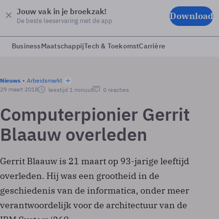
Jouw vak in je broekzak!
Download
De beste leeservaring met de app
Business
Maatschappij
Tech & Toekomst
Carrière
Nieuws
Arbeidsmarkt
29 maart 2018
leestijd 1 minuut
0 reacties
Computerpionier Gerrit
Blaauw overleden
Gerrit Blaauw is 21 maart op 93-jarige leeftijd
overleden. Hij was een grootheid in de
geschiedenis van de informatica, onder meer
verantwoordelijk voor de architectuur van de