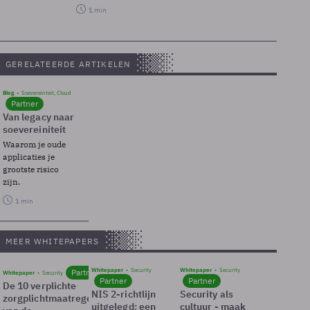
1 min
GERELATEERDE ARTIKELEN
Blog
Soevereinteit, Cloud
Partner
Van legacy naar
soevereiniteit
Waarom je oude
applicaties je
grootste risico
zijn.
1 min
MEER WHITEPAPERS
Whitepaper
Security
Whitepaper
Security
Partner
Whitepaper
Security
Partner
Partner
De 10 verplichte
NIS 2-richtlijn
Security als
zorgplichtmaatregelen
uitgelegd: een
cultuur - maak