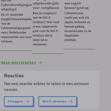
van de
uitgebreide gids
van regels
Cyberbeveiligingswet
voor compliance
bewust gedrag
uitgelegd
Ben je compliant
Cybersecurity
De 10 verplichte
met de NIS 2-
werkt pas echt als
zorgplichtmaatregelen
richtlijn? Hier vind
regels, techniek en
van de
je een uitgebreide
bewust gedrag
Cyberbeveiligingswet
gids over de NIS 2-
samenkomen in de
waar Nederlandse
richtlijn die je
dagelijkse
organisaties aan moeten
helpt dit te
praktijk.
voldoen.
realiseren.
MEER WHITEPAPERS
Reacties
Om een reactie achter te laten is een account
vereist.
Inloggen
Word abonnee