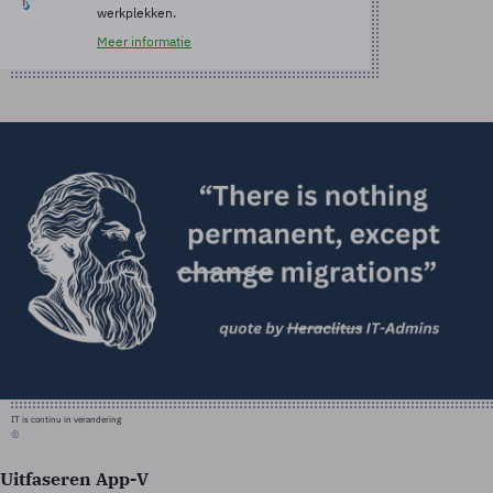
werkplekken.
Meer informatie
IT is continu in verandering
©
Uitfaseren App-V