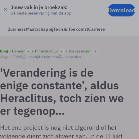
Jouw vak in je broekzak!
Download
De beste leeservaring met de app
Business
Maatschappij
Tech & Toekomst
Carrière
Blog
Beheer
Infrastructuur
Toepassingen
24 juni 2024
leestijd 3 minuten
0 reacties
'Verandering is de
enige constante’, aldus
Heraclitus, toch zien we
er tegenop…
Het ene project is nog niet afgerond of het
volgende dient zich alweer aan. In de IT lijkt