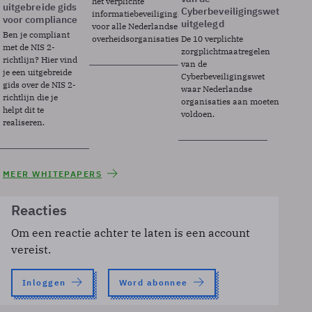
het verplichte
uitgebreide gids
Cyberbeveiligingswet
informatiebeveiligingsframework
voor compliance
uitgelegd
voor alle Nederlandse
Ben je compliant
overheidsorganisaties.
De 10 verplichte
met de NIS 2-
zorgplichtmaatregelen
richtlijn? Hier vind
van de
je een uitgebreide
Cyberbeveiligingswet
gids over de NIS 2-
waar Nederlandse
richtlijn die je
organisaties aan moeten
helpt dit te
voldoen.
realiseren.
MEER WHITEPAPERS
Reacties
Om een reactie achter te laten is een account
vereist.
Inloggen
Word abonnee