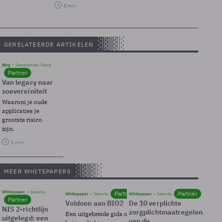
8 min
GERELATEERDE ARTIKELEN
Blog
Soevereinteit, Cloud
Partner
Van legacy naar
soevereiniteit
Waarom je oude
applicaties je
grootste risico
zijn.
1 min
MEER WHITEPAPERS
Whitepaper
Security
Partner
Partner
Whitepaper
Security
Whitepaper
Security
Partner
Voldoen aan BIO2
De 10 verplichte
NIS 2-richtlijn
zorgplichtmaatregelen
Een uitgebreide gids over BIO2,
uitgelegd: een
van de