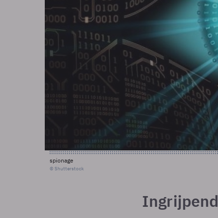
spionage
© Shutterstock
Ingrijpen