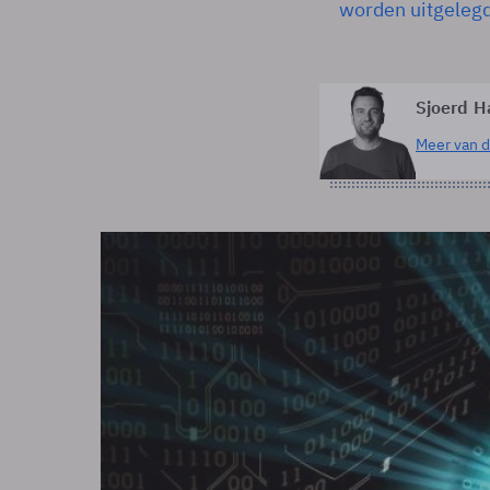
worden uitgeleg
Sjoerd H
Meer van d