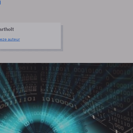
d
artholt
eze auteur