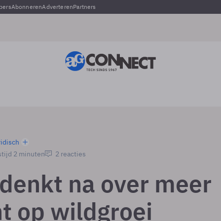
pers
Abonneren
Adverteren
Partners
ridisch
tijd 2 minuten
2 reacties
denkt na over meer
t op wildgroei