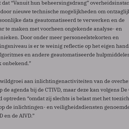
lt dat “Vanuit hun beheersingsdrang” overheidsinsta
door nieuwe technische mogelijkheden om ontzaglij
oonlijke data geautomatiseerd te verwerken en de
aar te maken met voorheen ongekende analyse- en
hnieken. Door onder meer personeelstekorten en
ngsniveau is er te weinig reflectie op het eigen hand
lgoritmes en andere geautomatiseerde hulpmiddelen
k onbekend.”
wildgroei aan inlichtingenactiviteiten van de overhe
op de agenda bij de CTIVD, maar deze kan volgens De 
d optreden “omdat zij slechts is belast met het toezich
 op de inlichtingen- en veiligheidsdiensten genoemd
D en de AIVD.”