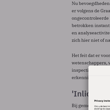
Nu bevoegdheden v
er volgens de Graa
ongecontroleerde 
betrokken instan
en analyseactivit
zich hier niet of
Het feit dat er vo
wetenschappers, 
inspectie van Justi
erkenning van he
'Inlichtin
Bij gemeenten spe