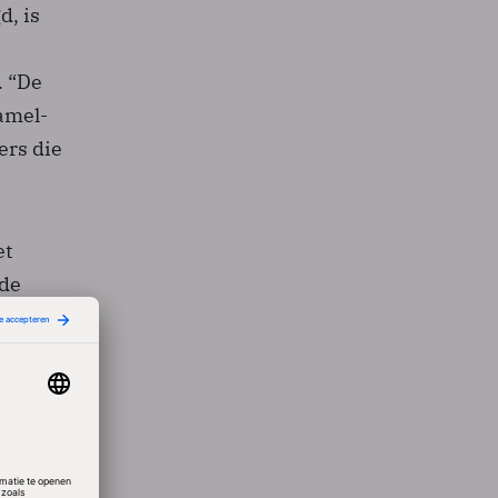
, is
. “De
amel-
ers die
et
 de
are