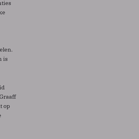
nties
ke
elen.
 is
id
Graaff
t op
e