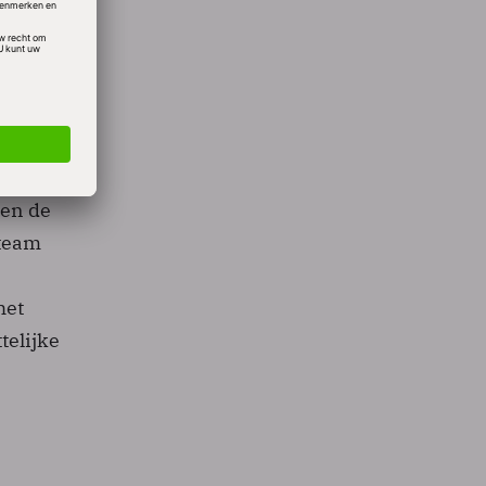
 zich
g,
fraude.
 de
 en de
 team
het
telijke