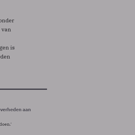
zonder
e van
gen is
rden
overheden aan
doen.'