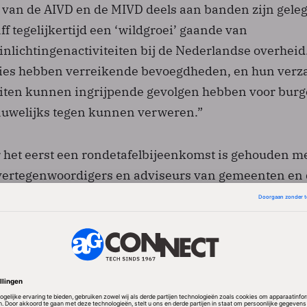
an de AIVD en de MIVD deels aan banden zijn gelegd
ff tegelijkertijd een ‘wildgroei’ gaande van
inlichtingenactiviteiten bij de Nederlandse overheid
ties hebben verreikende bevoegdheden, en hun verz
eiten kunnen ingrijpende gevolgen hebben voor burg
 nauwelijks tegen kunnen verweren.”
or het eerst een rondetafelbijeenkomst is gehouden m
vertegenwoordigers en adviseurs van gemeenten en
tie en Veiligheid, ziet De Graaff als het begin van
t probleem.
gen gemeenten sterk gegroeid '
elt volgens de hoogleraar mee dat afdelingen Openb