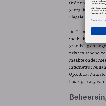
Orde en Veiligheid
geregeld bezighou
illegale arbeidsm
De Graaff schetst 
media haalden, waa
grondslag en onge
privacy schond va
maakte onder meer 
internetsurveilla
Openbaar Minister
basis privacy van
Beheersin