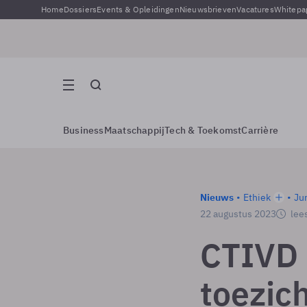
Home
Dossiers
Events & Opleidingen
Nieuwsbrieven
Vacatures
Whitepa
Business
Maatschappij
Tech & Toekomst
Carrière
Nieuws
Ethiek
Ju
22 augustus 2023
lees
CTIVD 
toezich