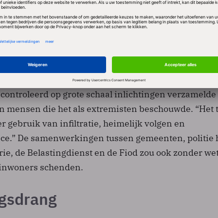
 en hun clusters intelligence “sterk gegroeid” zijn en
den met ondermijning, veelplegers, arbeidsuitbuitin
igratie, fraude met steungelden en socialezekerheids
in zijn verhaal diverse andere voorbeelden die recent
ronder de politie, die jarenlang zonder wettelijke
controleerd op grote schaal inlichtingen verzamelde
n mensen die het als extremisten beschouwde. “Het
gebruik van infiltratie, heimelijk volgen en
nce.” De samenwerkingen tussen gemeenten, politie 
ie, de Belastingdienst en de Fiod zou ook zonder wet
 inwoners schenden.
gsdrang