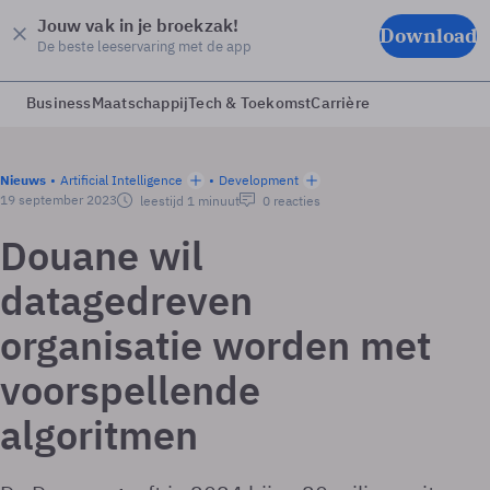
Jouw vak in je broekzak!
Download
De beste leeservaring met de app
Business
Maatschappij
Tech & Toekomst
Carrière
Nieuws
Artificial Intelligence
Development
19 september 2023
leestijd 1 minuut
0 reacties
Douane wil
datagedreven
organisatie worden met
voorspellende
algoritmen