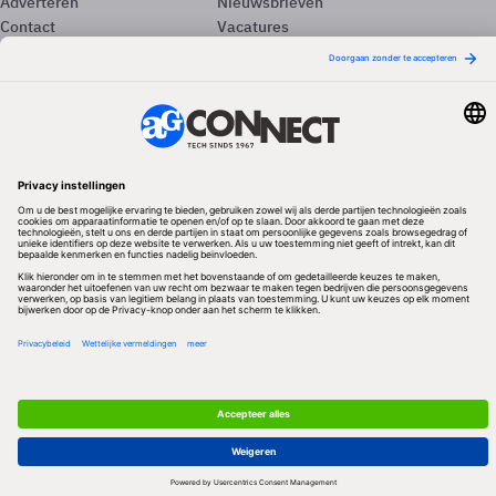
Adverteren
Nieuwsbrieven
Contact
Vacatures
Colofon
Whitepapers
Onze app
Privacyinstellingen
Volg ons
Redactionele partner
Algemene Voorwaarden & Copyrights
Privacy & Cookies