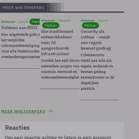
MEER WHITEPAPERS
Whitepaper
Netwerken
Whitepaper
Security
Partner
Whitepaper
Security
Partner
Partner
Voldoen aan BIO2
Van traditioneel
Security als
Een uitgebreide gids over BIO2,
netwerkbeheer
cultuur - maak
het verplichte
naar AI
van regels
informatiebeveiligingsframework
aangestuurde
bewust gedrag
voor alle Nederlandse
infrastructuur
Cybersecurity
overheidsorganisaties.
Ontdek hoe self-driving
werkt pas echt als
netwerken zorgen voor
regels, techniek en
controle, eenvoud en
bewust gedrag
toekomstbestendigheid.
samenkomen in de
dagelijkse
praktijk.
MEER WHITEPAPERS
Reacties
Om een reactie achter te laten is een account